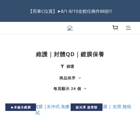
2026車友推薦新車鍍膜１００% 成功的秘訣，全靠這組😎　 ( 查
【亮車C位賞】➤8/1-8/10全館任兩件88折!!
看鍍膜攻略✔ )
★限時 :滿$499 ➨超商免運★
2026車友推薦新車鍍膜１００% 成功的秘訣，全靠這組😎　 ( 查
維護｜封體QD｜鍍膜保養
看鍍膜攻略✔ )
篩選
商品排序
每頁顯示 24 個
🔥卓越水鍍膜
超光澤 超滑順