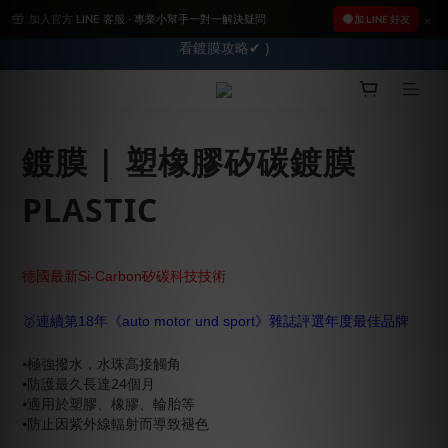
加入官方 LINE 客服 · 專業小幫手一對一解決疑問
2026車友推薦新車鍍膜１００% 成功的秘訣，全靠這組😎　 ( 查
2026車友推薦新車鍍膜１００% 成功的秘訣，全靠這組😎　 ( 查
加 LINE 好友
看鍍膜攻略✔ )
看鍍膜攻略✔ )
【亮車C位賞】➤8/1-8/10全館任兩件88折!!
鍍膜 | 塑橡膠矽碳鍍膜
★限時 :滿$499 ➨超商免運★
PLASTIC
2026車友推薦新車鍍膜１００% 成功的秘訣，全靠這組😎　 ( 查
看鍍膜攻略✔ )
德國最新Si-Carbon矽碳科技技術
🥇連續第18年《auto motor und sport》雜誌評選年度最佳品牌
⦁極強撥水，水珠高接觸角
⦁防護最久長達24個月
⦁適用於塑膠、橡膠、輪胎等
⦁防止因紫外線輻射而導致褪色