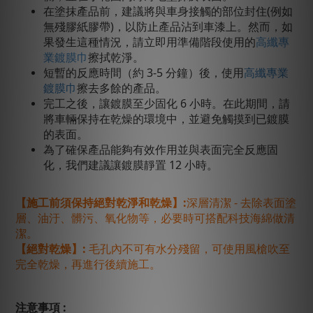
在塗抹產品前，建議將與車身接觸的部位封住(例如
無殘膠紙膠帶)，以防止產品沾到車漆上。然而，如
果發生這種情況，請立即用準備階段使用的
高纖專
業鍍膜巾
擦拭乾淨。
短暫的反應時間（約 3-5 分鐘）後，使用
高纖專業
鍍膜巾
擦去多餘的產品。
完工之後，讓鍍膜至少固化 6 小時。在此期間，請
將車輛保持在乾燥的環境中，並避免觸摸到已鍍膜
的表面。
為了確保產品能夠有效作用並與表面完全反應固
化，我們建議讓鍍膜靜置 12 小時。
【施工前須保持絕對乾淨和乾燥】
:
深層清潔 - 去除表面塗
層、油汙、髒污、氧化物等，必要時可搭配科技海綿做清
潔。
【絕對乾燥】:
毛孔內不可有水分殘留，可使用風槍吹至
完全乾燥，再進行後續施工。
注意事項 :