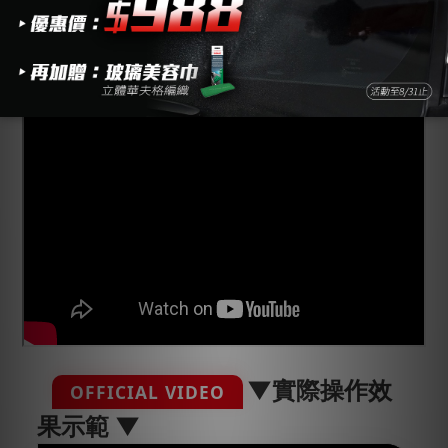
▲
請勿使鍍膜劑停留於車身超過指定時間才進行擦拭鍍
膜
▲
操作教學：
▼實際操作效
OFFICIAL VIDEO
果示範 ▼