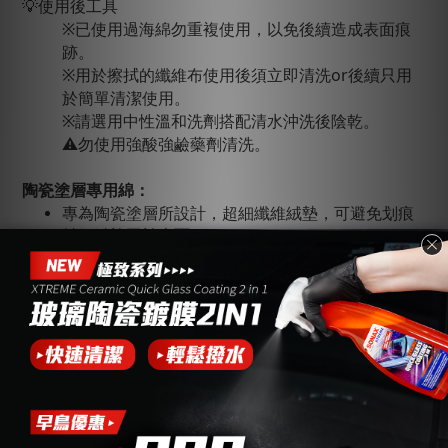
💡使用後工具
※已使用過海綿勿重複使用，以免後續造成表面痕
跡。
※用於擦拭的纖維布使用後須立即清洗or後續只用
於簡單清潔使用。
※請選用中性溫和洗劑搭配清水沖洗後陰乾。
⚠️勿使用強酸強鹼藥劑清洗。
陶瓷塗層專用綿：
專為陶瓷塗層所設計，超細纖維絨墊，可避免划痕
並細緻施工於表面。
注意事項：
▌此產品為專業等級晶體鍍膜，有鍍膜經驗玩家操作更好
上手。
▌鍍膜
拆封接觸空氣後，請於一年內使用完畢，以確保最
佳品質。
▌切勿用於發燙的表面。
▌塗層施作完成後一周內不可清洗該車，清洗請使用中性
洗車精。