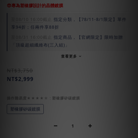
😎專為塑橡膠設計的晶體鍍膜
至
08/10 16:00
截止
指定分類，【78/11-8/1限定】單件
享94折；任兩件享88折
至
08/31 16:00
截止
指定商品，【官網限定】限時加贈
「頂級超細纖維布(三入組)」
查看更多
NT$3,750
NT$2,999
操作難易度★★★★☆
: 塑橡膠矽碳鍍膜
塑橡膠矽碳鍍膜