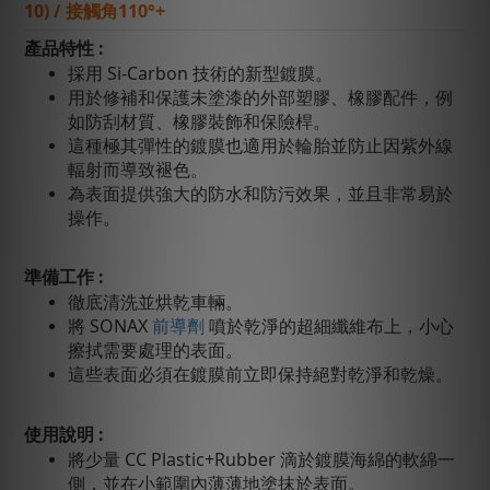
10) / 接觸角
110°+
產品特性 :
採用 Si-Carbon 技術的新型鍍膜。
用於修補和保護未塗漆的外部塑膠、橡膠配件，例
如防刮材質、橡膠裝飾和保險桿。
這種極其彈性的鍍膜也適用於輪胎並防止因紫外線
輻射而導致褪色。
為表面提供強大的防水和防污效果，並且非常易於
操作。
準備工作 :
徹底清洗並烘乾車輛。
將 SONAX
前導劑
噴於乾淨的超細纖維布上，小心
擦拭需要處理的表面。
這些表面必須在鍍膜前立即保持絕對乾淨和乾燥。
使用說明 :
將少量 CC Plastic+Rubber 滴於鍍膜海綿的軟綿一
側，並在小範圍內薄薄地塗抹於表面。