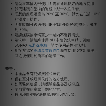
請勿在車輛內部使用！需在通風良好的地方使用。
我們建議在塗抹的過程中戴一次性手套。
理想的處理溫度為 20°C 至 30°C。請勿在低於 10°C
的溫度下操作。
固化時間可透過使用IR 燈(紅外線烤燈)照射，減少
約 50%。
建議鍍膜後車輛至少一週內不進行清洗。
清洗時，請始終使用 pH 中性的洗車精，例如
SONAX
光滑洗車精
，請勿使用鹼性清潔劑。
用於擦拭的
高纖專業鍍膜巾
應在使用後立即清洗，
或之後僅用於簡單的清潔工作。
警告 :
本產品含有易燃液體和蒸氣。
僅在室外或通風良好的地方使用。
如需醫療建議，請攜帶產品容器或標籤。
請放置在孩童拿不到的地方。
按照地區/國家法規處理內容物/容器。