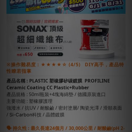
※操作難易度 : ★★★★☆ (4/5) DIY高手，產品特
性瞭若指掌
產品名稱 : PLASTIC
塑橡膠矽碳鍍膜
PROFILINE
Ceramic Coating CC Plastic+Rubber
產品規格 : 50ml瓶裝+4塊海綿墊 / 德國原裝進口
主要功能 : 塑橡膠護理
強潑水 / 抗UV / 耐酸鹼 / 密封塗層/ 陶瓷光澤 / 滑順表面
/
科技 / 晶體鍍膜
Si-Carbon
🗣 持久性 : 最久長達24個月 / 30,000公里 / 耐酸鹼(pH 2-