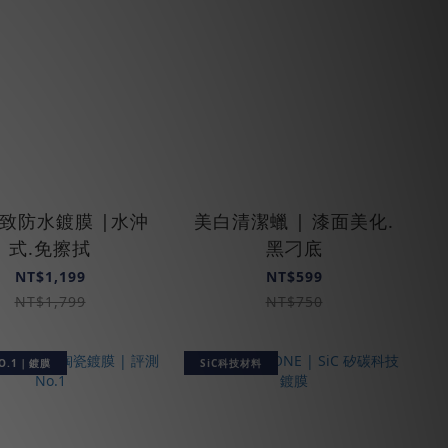
極致防水鍍膜 |水沖
美白清潔蠟 | 漆面美化.
式.免擦拭
黑刁底
NT$1,199
NT$599
NT$1,799
NT$750
O.1｜鍍膜
SiC科技材料