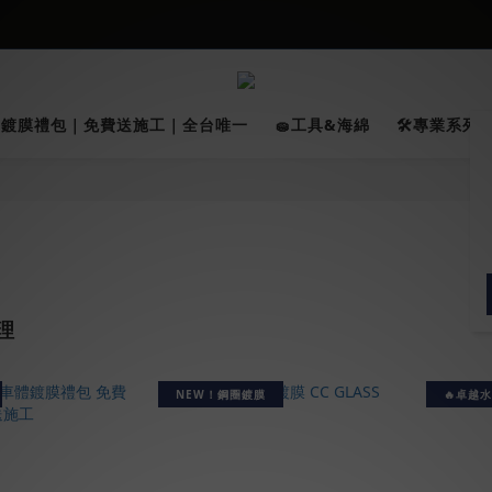
026車友推薦新車鍍膜１００% 成功的秘訣，全靠這組😎　 ( 查看鍍膜攻略✔
★限時 :滿$499 ➨超商免運★
026車友推薦新車鍍膜１００% 成功的秘訣，全靠這組😎　 ( 查看鍍膜攻略✔
✨鍍膜禮包｜免費送施工｜全台唯一
🧽工具&海綿
🛠️專業系列｜
理
NEW！鋼圈鍍膜
🔥卓越