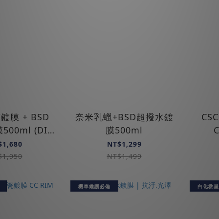
鍍膜 + BSD
奈米乳蠟+BSD超撥水鍍
CS
00ml (DIY
膜500ml
車友推薦)
$1,680
NT$1,299
$1,950
NT$1,499
機車維護必備
白化救星