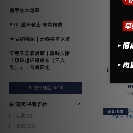
新手洗車專區
YTR 重車教士 專業推薦
★官網獨家｜新春美車大賞
💡專業基底鍍膜｜限時加贈
「頂級超細纖維布（三入
裝）」｜官網限定
鍍膜 | P
強基
N
套用篩選
(0/20)
NT
依 清潔/保養 部位
鍍膜+維護
金屬 (1)
燈殼 (13)