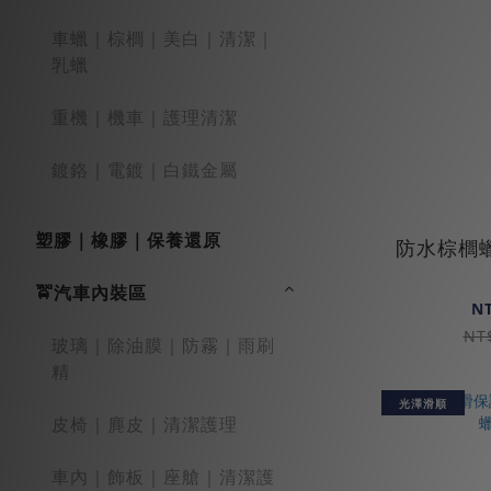
車蠟｜棕櫚｜美白｜清潔｜
乳蠟
重機｜機車｜護理清潔
鍍鉻｜電鍍｜白鐵金屬
塑膠｜橡膠｜保養還原
防水棕櫚蠟
🚖汽車內裝區
N
NT
玻璃｜除油膜｜防霧｜雨刷
精
光澤滑順
皮椅｜麂皮｜清潔護理
車內｜飾板｜座艙｜清潔護