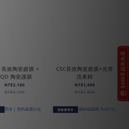
$499享超商免運
C 長效陶瓷鍍膜 +
CSC長效陶瓷鍍膜+光滑
CQD 陶瓷護膜
洗車精
NT$2,180
NT$1,498
NT$2,799
NT$1,860
塑橡膠專用