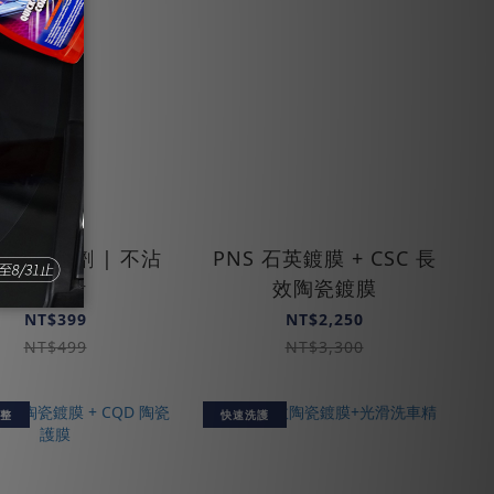
護條活化劑 | 不沾
PNS 石英鍍膜 + CSC 長
手設計
效陶瓷鍍膜
NT$399
NT$2,250
NT$499
NT$3,300
整
快速洗護