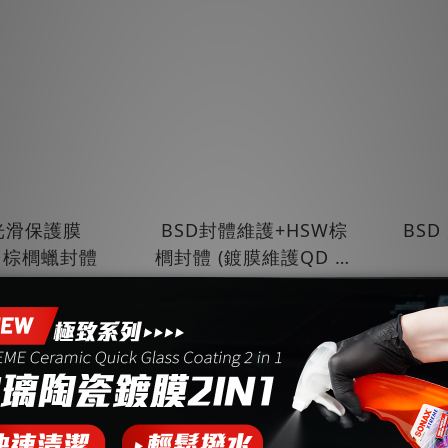
 光滑保護膜
BSD封體維護+HSW棕
BSD
 | 棕櫚蠟封體
櫚封體 (鍍膜維護QD 強
撥水+滑亮)
T$499
NT$888
N
T$650
NT$1,500
加強鍍膜結合
橡膠保養