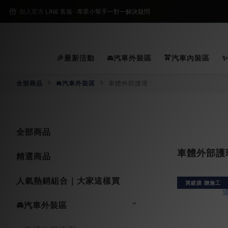
2
加入官方 LINE 客服 · 專業小幫手一對一解決疑問
2
🎉最新活動
🚘汽車外裝區
🚖汽車內裝區
全部商品
🚘汽車外裝區
車體外部護理
全部商品
車體外部護
精選商品
人氣熱銷組合｜大家這樣買
買鍍膜 贈施工
🚘汽車外裝區