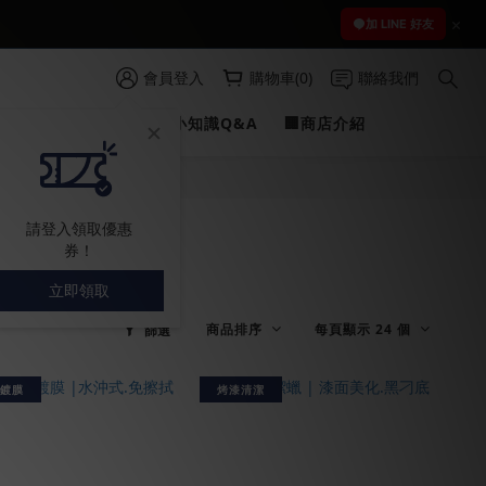
 )
加 LINE 好友
 )
會員登入
購物車(0)
聯絡我們
PROFILINE
✍愛車小知識Q&A
🏢商店介紹
請登入領取優惠
券！
立即領取
商品排序
每頁顯示 24 個
篩選
水鍍膜
烤漆清潔