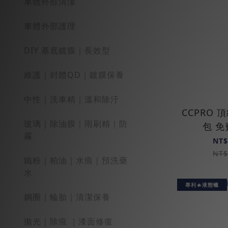
車體外部清潔
車體外部護理
DIY 基底鍍膜｜長效型
維護｜封體QD｜鍍膜保養
中性｜洗車精｜溫和除汙
CCPRO
玻璃｜除油膜｜雨刷精｜防
包 
霧
NT$
NT$
鐵粉｜柏油｜水痕｜預洗藥
水
專利🔥液態蠟
鋼圈｜輪胎｜清潔保養
拋光｜除痕 ｜漆面修復