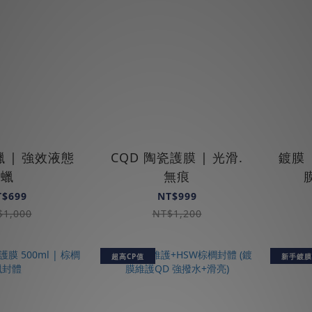
 | 強效液態
CQD 陶瓷護膜 | 光滑.
鍍膜 
蠟
無痕
T$699
NT$999
$1,000
NT$1,200
超高CP值
新手鍍膜