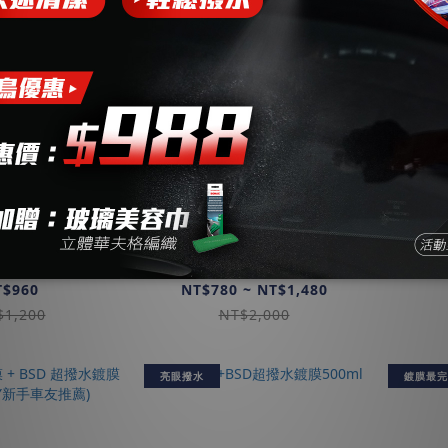
SN 極致鍍膜 |
前導劑 | PREPARE | 漆
橡膠
底.強保護
面純化.橋接技術
T$960
NT$780 ~ NT$1,480
$1,200
NT$2,000
亮眼撥水
鍍膜最完