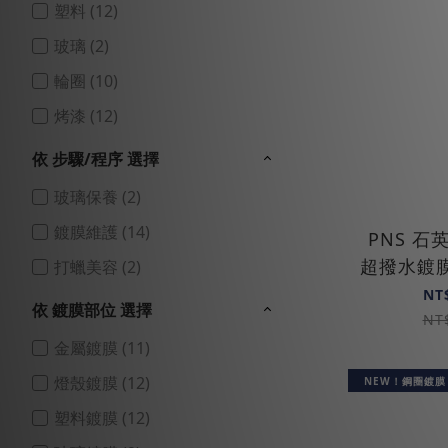
塑料 (12)
玻璃 (2)
輪圈 (10)
烤漆 (12)
依 步驟/程序 選擇
玻璃保養 (2)
鍍膜維護 (14)
PNS 石英
超撥水鍍膜5
打蠟美容 (2)
新手
NT
依 鍍膜部位 選擇
NT
金屬鍍膜 (11)
燈殼鍍膜 (12)
NEW！鋼圈鍍膜
塑料鍍膜 (12)