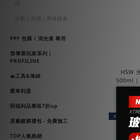
理
冷氣｜空調｜異味除臭
PPF 包膜 / 消光漆 專用
😎專業玩家系列｜
PROFILINE
HSW
🧽工具&海綿
500ml
N
愛車利器
N
🆖福利品專區7折up
DIY 零失敗
原廠鍍膜禮包 - 免費施工
TOP人氣熱銷