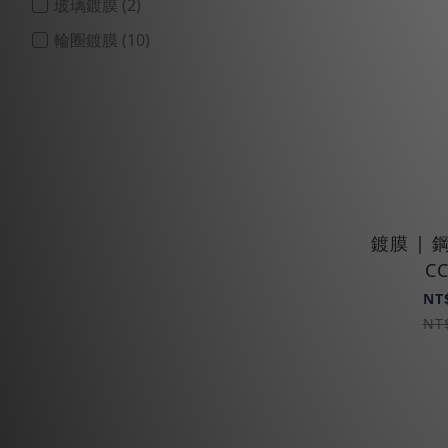
玻璃鍍膜 (2)
輪圈鍍膜 (10)
烤漆鍍膜 (10)
依 時間選擇 項目
玩家鍍膜施工 (9)
快速鍍膜維護 (5)
依 經驗 選擇
鍍膜 |
CC
專業店家 (10)
NT
進階玩家 (11)
NT
新手/初學者 (5)