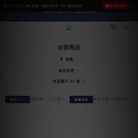
加入官方 LINE 客服 · 專業小幫手一對一解決疑問
2026車友推薦新車鍍膜１００% 成功的秘訣，全靠這組😎　 ( 查
加 LINE 好友
★限時 :滿$499 ➨超商免運★
看鍍膜攻略✔ )
2026車友推薦新車鍍膜１００% 成功的秘訣，全靠這組😎　 ( 查
看鍍膜攻略✔ )
全部商品
篩選
商品排序
每頁顯示 24 個
單包三入!
橡膠保養