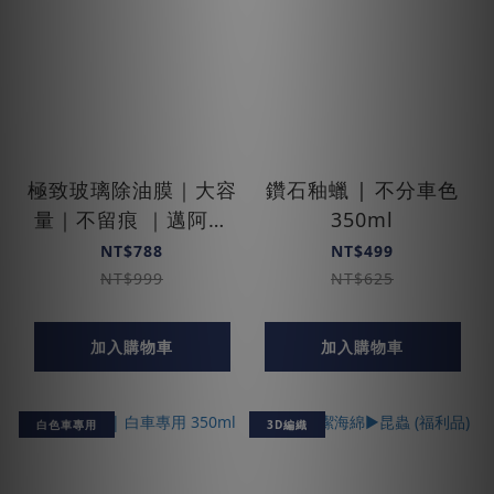
極致玻璃除油膜｜大容
鑽石釉蠟 | 不分車色
量｜不留痕 ｜邁阿密
350ml
特仕版
NT$788
NT$499
NT$999
NT$625
加入購物車
加入購物車
白色車專用
3D編織