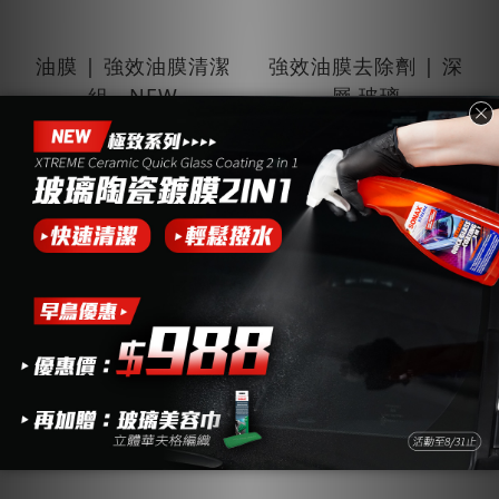
油膜 | 強效油膜清潔
強效油膜去除劑 | 深
組 . NEW
層.玻璃
NT$899
NT$499
NT$1,550
NT$650
加入購物車
加入購物車
✨官網獨家
PRO級鍍膜