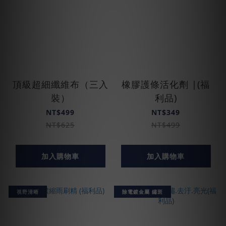
頂級超細纖維布（三入
橡膠護條活化劑 |(福
裝）
利品)
NT$499
NT$349
NT$625
NT$499
加入購物車
加入購物車
視野清晰
除電鍍金屬 鏽斑