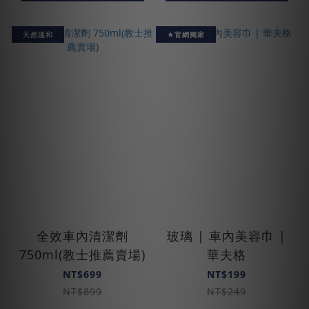
天然溫和
★官網獨家
全效車內清潔劑
玻璃 | 車內美容巾 |
750ml(教士推薦賣場)
華夫格
NT$699
NT$199
NT$899
NT$249