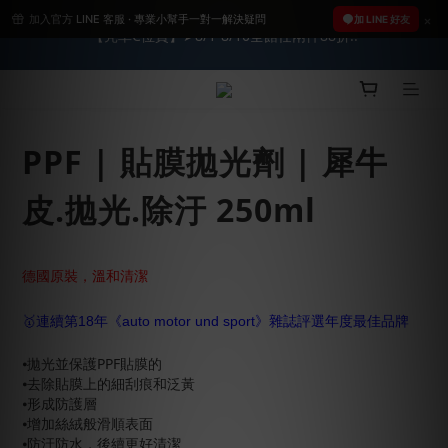
加入官方 LINE 客服 · 專業小幫手一對一解決疑問
2026車友推薦新車鍍膜１００% 成功的秘訣，全靠這組😎　 ( 查
加 LINE 好友
【亮車C位賞】➤8/1-8/10全館任兩件88折!!
看鍍膜攻略✔ )
★限時 :滿$499 ➨超商免運★
PPF | 貼膜拋光劑 | 犀牛
2026車友推薦新車鍍膜１００% 成功的秘訣，全靠這組😎　 ( 查
看鍍膜攻略✔ )
皮.拋光.除汙 250ml
德國原裝，溫和清潔
🥇連續第18年《auto motor und sport》雜誌評選年度最佳品牌
⦁拋光並保護PPF貼膜的
⦁去除貼膜上的細刮痕和泛黃
⦁形成防護層
⦁增加絲絨般滑順表面
⦁防汙防水，後續更好清潔