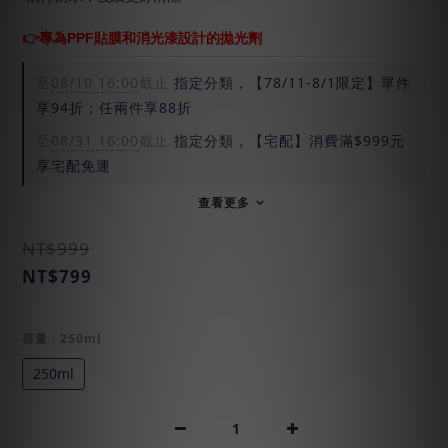
👉專為PPF貼膜和消光漆設計的拋光劑
至
08/10 16:00
截止
指定分類，【78/11-8/1限定】單件
享94折；任兩件享88折
至
08/31 16:00
截止
指定分類，【宅配】消費滿$999元
享宅配免運
查看更多
NT$999
NT$799
容量
: 250ml
250ml