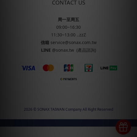
CONTACT US
周一至周五
09:00~16:30
11:30~13:00 ..zzZ
信箱
service@sonax.com.tw
LINE
@sonax.tw
(產品諮詢)
2026 © SONAX TAIWAN Company All Right Reserved
立即購買