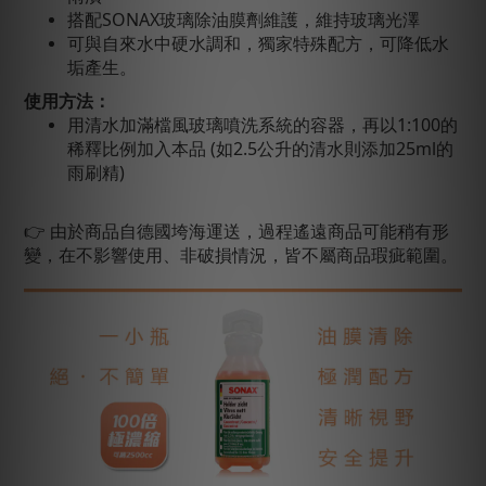
搭配SONAX玻璃除油膜劑維護，維持玻璃光澤
可與自來水中硬水調和，獨家特殊配方，可降低水
垢產生。
使用方法：
用清水加滿檔風玻璃噴洗系統的容器，再以
1:100
的
稀釋比例加入本品
(
如
2.5
公升的清水則添加
25ml
的
雨刷精
)
👉 由於商品自德國垮海運送，過程遙遠商品可能稍有形
變，在不影響使用、非破損情況，皆不屬商品瑕疵範圍。