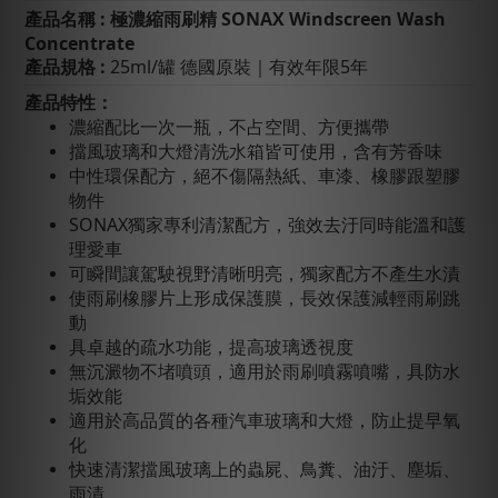
產品名稱
: 極
濃縮雨刷精
SONAX Windscreen Wash
Concentrate
產品規格 :
25ml/
罐 德國原裝｜有效年限5年
產品特性：
濃縮配比一次一瓶，不占空間、方便攜帶
擋風玻璃和大燈清洗水箱皆可使用，含有芳香味
中性環保配方，絕不傷隔熱紙、車漆、橡膠跟塑膠
物件
SONAX獨家專利清潔配方，強效去汙同時能溫和護
理愛車
可瞬間讓駕駛視野清晰明亮，獨家配方不產生水漬
使雨刷橡膠片上形成保護膜，長效保護減輕雨刷跳
動
具卓越的疏水功能，提高玻璃透視度
無沉澱物不堵噴頭，適用於雨刷噴霧噴嘴，具防水
垢效能
適用於高品質的各種汽車玻璃和大燈，防止提早氧
化
快速清潔擋風玻璃上的蟲屍、鳥糞、油汙、塵垢、
雨漬