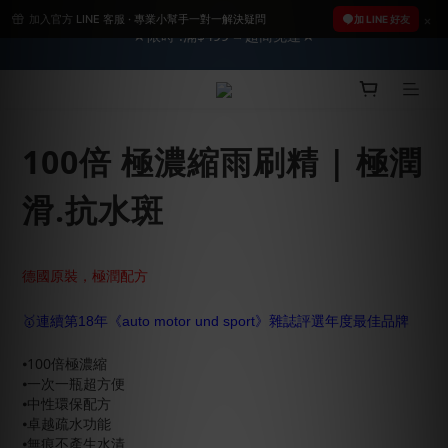
加入官方 LINE 客服 · 專業小幫手一對一解決疑問
2026車友推薦新車鍍膜１００% 成功的秘訣，全靠這組😎　 ( 查
2026車友推薦新車鍍膜１００% 成功的秘訣，全靠這組😎　 ( 查
加 LINE 好友
看鍍膜攻略✔ )
看鍍膜攻略✔ )
【亮車C位賞】➤8/1-8/10全館任兩件88折!!
100倍 極濃縮雨刷精 | 極潤
★限時 :滿$499 ➨超商免運★
滑.抗水斑
2026車友推薦新車鍍膜１００% 成功的秘訣，全靠這組😎　 ( 查
看鍍膜攻略✔ )
德國原裝，極潤配方
🥇連續第18年《auto motor und sport》雜誌評選年度最佳品牌
⦁100倍極濃縮
⦁一次一瓶超方便
⦁中性環保配方
⦁卓越疏水功能
⦁無痕不產生水漬