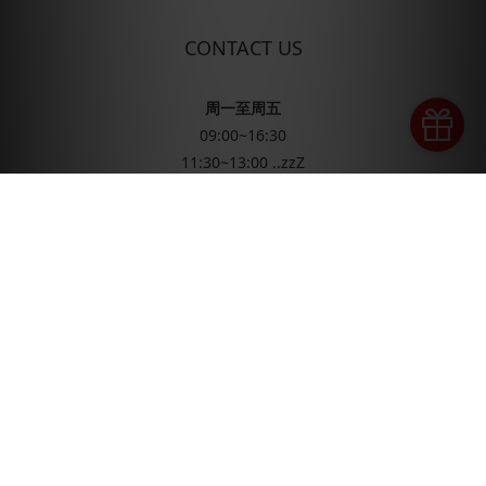
CONTACT US
周一至周五
09:00~16:30
立即購買
11:30~13:00 ..zzZ
信箱
service@sonax.com.tw
LINE
@sonax.tw
(產品諮詢)
2026 © SONAX TAIWAN Company All Right Reserved