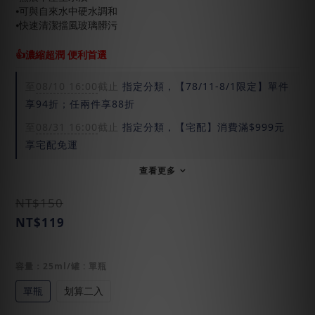
⦁可與自來水中硬水調和
⦁快速清潔擋風玻璃髒污
👍濃縮超潤 便利首選
至
08/10 16:00
截止
指定分類，【78/11-8/1限定】單件
享94折；任兩件享88折
至
08/31 16:00
截止
指定分類，【宅配】消費滿$999元
享宅配免運
查看更多
NT$150
NT$119
容量：25ml/罐
: 單瓶
單瓶
划算二入