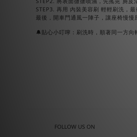
STEP2. 將表面微微噴濕，先搖晃 麂
STEP3. 再用 內裝美容刷 輕輕刷洗
最後，開車門通風一陣子，讓座椅慢慢
🔔貼心小叮嚀：刷洗時，順著同一方向
FOLLOW US ON