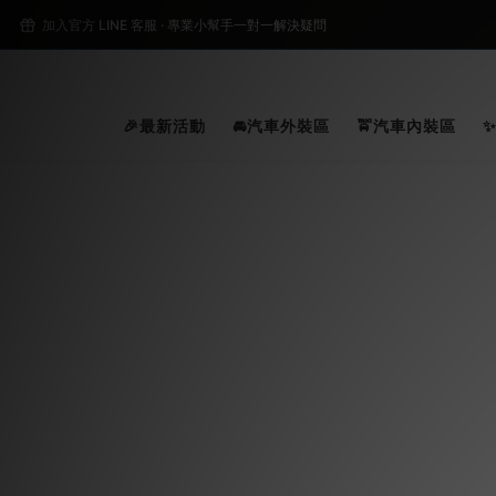
2
加入官方 LINE 客服 · 專業小幫手一對一解決疑問
2
🎉最新活動
🚘汽車外裝區
🚖汽車內裝區