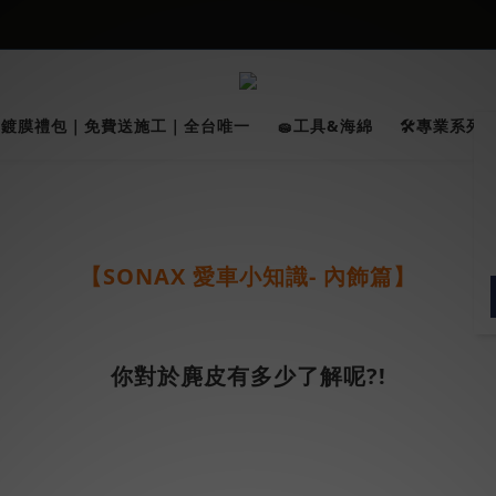
026車友推薦新車鍍膜１００% 成功的秘訣，全靠這組😎　 ( 查看鍍膜攻略✔
★限時 :滿$499 ➨超商免運★
026車友推薦新車鍍膜１００% 成功的秘訣，全靠這組😎　 ( 查看鍍膜攻略✔
✨鍍膜禮包｜免費送施工｜全台唯一
🧽工具&海綿
🛠️專業系列｜
【SONAX 愛車小知識- 內飾篇】
你對於麂皮有多少了解呢?!