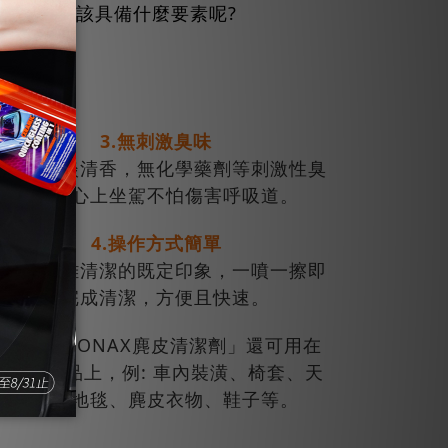
皮清潔劑該具備什麼要素呢?
3.無刺激臭味
使用完淡淡清香，無化學藥劑等刺激性臭
味，安心上坐駕不怕傷害呼吸道。
4.操作方式簡單
顛覆麂皮難清潔的既定印象，一噴一擦即
可完成清潔，方便且快速。
另外，「SONAX麂皮清潔劑」還可用在
其他紡織品上，例: 車內裝潢、椅套、天
花板、地毯、麂皮衣物、鞋子等。