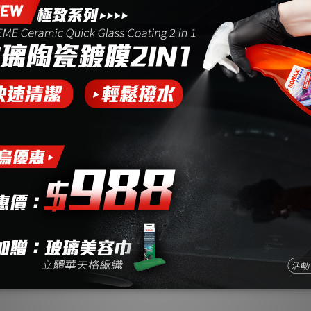
難且麻煩，進而出現許多相關的清潔產品，但優秀的麂
獨家技術
清
上
用
深