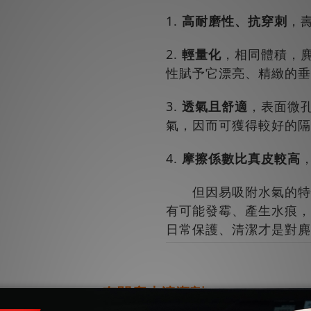
1.
高耐磨性、抗穿刺
，
2.
輕量化
，相同體積，麂
性賦予它漂亮、精緻的垂
3.
透氣且舒適
，表面微
氣，因而可獲得較好的隔
4.
摩擦係數比真皮較高
但因易吸附水氣的特性
有可能發霉、產生水痕，
日常保護、清潔才是對麂
有關麂皮清潔劑