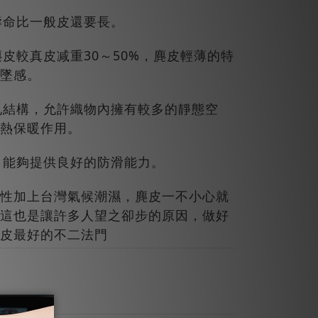
壽命比一般皮還要長。
皮較真皮减重30～50%，麂皮輕薄的特
墜感。
孔結構，允許織物內擁有較多的靜態空
熱保暖作用。
，能夠提供良好的防滑能力。
加上台灣氣候潮濕，麂皮一不小心就
這也是讓許多人望之卻步的原因，做好
皮最好的不二法門