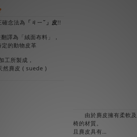
?
正確念法為
「ㄐㄧˇ」皮
!!
，直兼翻譯為「絨面布料」，
特定的動物皮革
加工所製成，
皮 ( suede )
由於麂皮擁有柔軟及絨
椅的材質。
且麂皮具有…