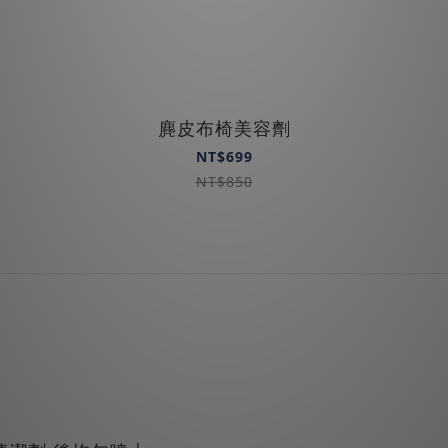
麂皮布椅美容劑
NT$699
NT$850