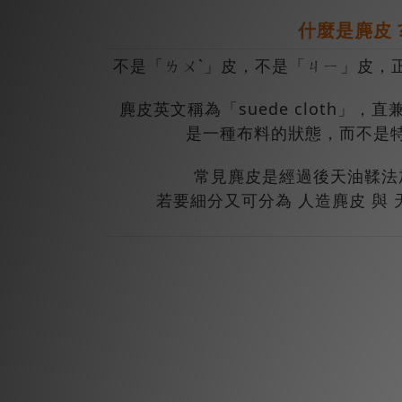
什麼是麂皮 
不是「ㄌㄨˋ」皮，不是「ㄐㄧ」皮，
麂皮英文稱為「suede cloth」
是一種布料的狀態，而不是
常見麂皮是經過後天油鞣法
若要細分又可分為 人造麂皮 與 天然麂