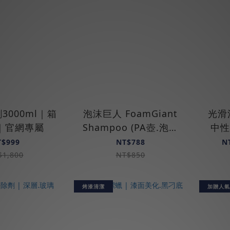
3000ml｜箱
泡沫巨人 Foam­Giant
光滑洗
｜官網專屬
Shampoo (PA壺.泡沫
中性.
槍)
T$999
NT$788
N
$1,800
NT$850
烤漆清潔
加贈人氣