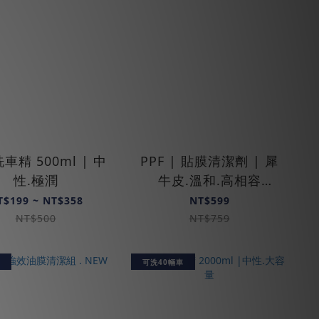
車精 500ml | 中
PPF | 貼膜清潔劑 | 犀
性.極潤
牛皮.溫和.高相容
750ml
T$199 ~ NT$358
NT$599
NT$500
NT$759
可洗40輛車