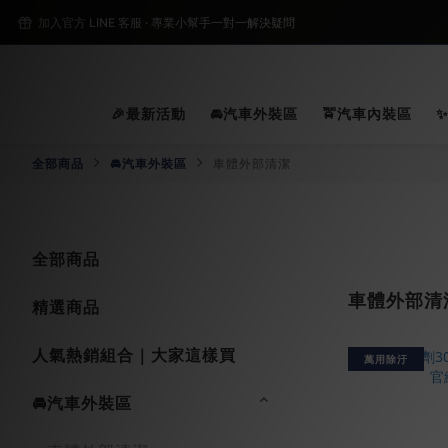
2
加入官方 LINE 客服 · 專業小幫手一對一解決疑問
2
🎉最新活動
🚘汽車外裝區
🚖汽車內裝區
全部商品
🚘汽車外裝區
車體外部清潔
全部商品
車體外部清
精選商品
人氣熱銷組合｜大家這樣買
萬用除汙
🚘汽車外裝區