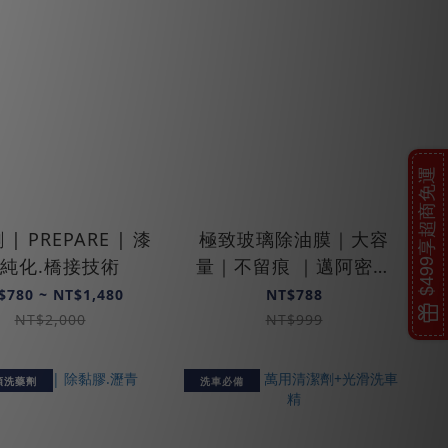
$499享超商免運
| PREPARE | 漆
極致玻璃除油膜｜大容
純化.橋接技術
量｜不留痕 ｜邁阿密特
仕版
$780 ~ NT$1,480
NT$788
NT$2,000
NT$999
預洗藥劑
洗車必備