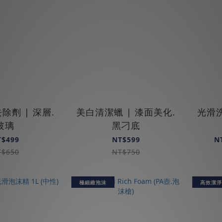
除劑 | 深層.
美白清潔蠟 | 漆面美化.
光滑洗
玻璃
黑刁底
T$499
NT$599
N
T$650
NT$750
極細緻泡沫
高效潔淨