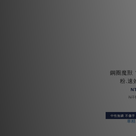
鋼圈魔獸 1
粉.速
N
NT
中性無磷 不傷手