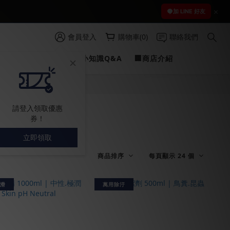
 )
加 LINE 好友
 )
會員登入
購物車(0)
聯絡我們
PROFILINE
✍愛車小知識Q&A
🏢商店介紹
請登入領取優惠
券！
立即領取
商品排序
每頁顯示 24 個
滑
萬用除汙