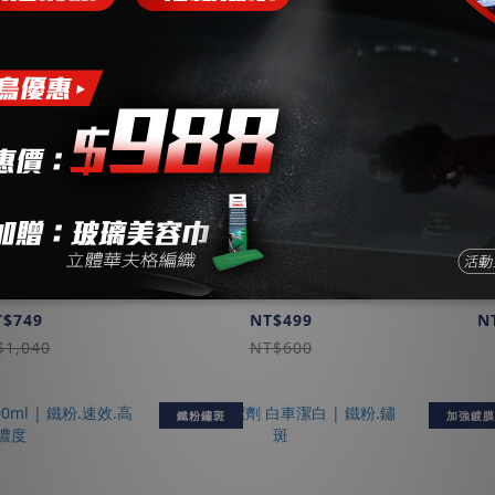
| 光滑洗車精
玻璃除油膜劑 | 溫和.隔
SX9
 1000ml
熱紙.螢幕
T$749
NT$499
N
$1,040
NT$600
鐵粉鏽斑
加強鍍膜