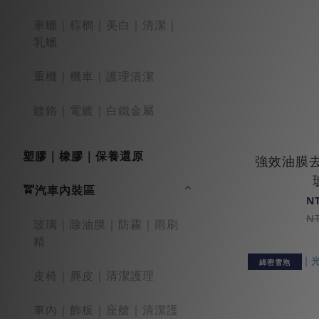
車蠟｜棕櫚｜美白｜清潔｜
乳蠟
重機｜機車｜護理清潔
鍍鉻｜電鍍｜白鐵金屬
塑膠｜橡膠｜保養還原
強效油膜去
🚖汽車內裝區
N
N
玻璃｜除油膜｜防霧｜雨刷
精
綿密雪泡
皮椅｜麂皮｜清潔護理
車內｜飾板｜座艙｜清潔護