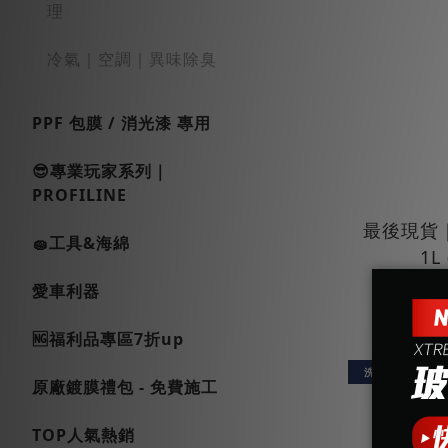
理
冷氣｜空調｜異味除臭
PPF 包膜 / 消光漆 專用
😎專業玩家系列｜
PROFILINE
最後現貨
🧽工具&海綿
1L
N
愛車利器
N
🆖福利品專區7折up
洗車套餐
原廠鍍膜禮包 - 免費施工
TOP人氣熱銷