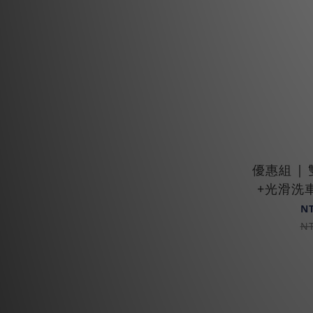
優惠組 |
+光滑洗車
N
N