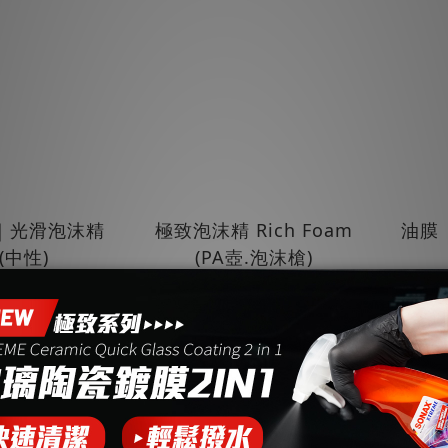
｜光滑泡沫精
極致泡沫精 Rich Foam
油膜
 (中性)
(PA壺.泡沫槍)
T$430
NT$699
T$550
NT$850
日常玻璃養護
鍊條保養