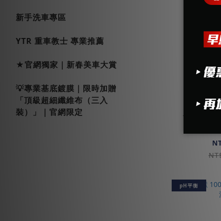
新手洗車專區
YTR 重車教士 專業推薦
★官網獨家｜新春美車大賞
💡專業基底鍍膜｜限時加贈
「頂級超細纖維布（三入
裝）」｜官網限定
優惠組 
+洗車手套
N
NT
pH平衡