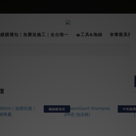
026車友推薦新車鍍膜１００% 成功的秘訣，全靠這組😎　 ( 查看鍍膜攻略✔
★限時 :滿$499 ➨超商免運★
026車友推薦新車鍍膜１００% 成功的秘訣，全靠這組😎　 ( 查看鍍膜攻略✔
✨鍍膜禮包｜免費送施工｜全台唯一
🧽工具&海綿
🛠️專業系列｜
潔
極細緻泡沫
中性極潤