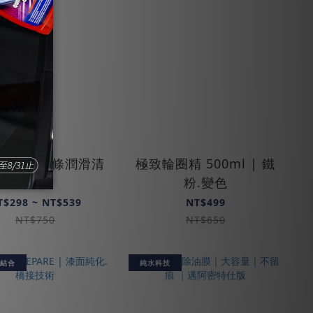
0 PLUS 鏈條潤滑清
極致輪圈精 500ml | 鐵
潔劑
粉.變色
T$298 ~ NT$539
NT$499
NT$750
NT$650
結合
純水科技