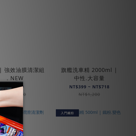
 | 強效油膜清潔組
旗艦洗車精 2000ml |
. NEW
中性.大容量
NT$899
NT$399 ~ NT$718
NT$1,550
NT$1,200
入門鐵粉