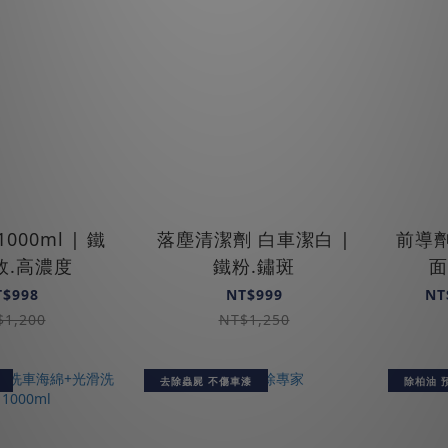
000ml | 鐵
落塵清潔劑 白車潔白 |
前導劑 
效.高濃度
鐵粉.鏽斑
面
T$998
NT$999
NT
$1,200
NT$1,250
去除蟲屍 不傷車漆
除柏油 