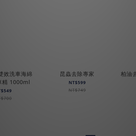
 雙效洗車海綿
昆蟲去除專家
柏油去
精 1000ml
NT$599
NT$749
T$549
T$700