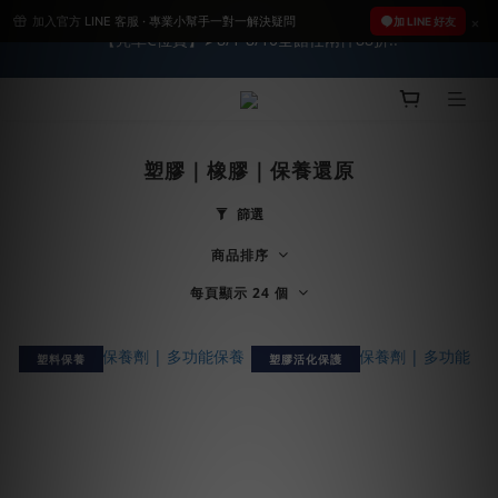
加入官方 LINE 客服 · 專業小幫手一對一解決疑問
2026車友推薦新車鍍膜１００% 成功的秘訣，全靠這組😎　 ( 查
加 LINE 好友
【亮車C位賞】➤8/1-8/10全館任兩件88折!!
看鍍膜攻略✔ )
★限時 :滿$499 ➨超商免運★
塑膠｜橡膠｜保養還原
2026車友推薦新車鍍膜１００% 成功的秘訣，全靠這組😎　 ( 查
看鍍膜攻略✔ )
篩選
商品排序
每頁顯示 24 個
塑料保養
塑膠活化保護