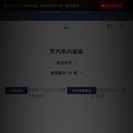
加入官方 LINE 客服 · 專業小幫手一對一解決疑問
2026車友推薦新車鍍膜１００% 成功的秘訣，全靠這組😎　 ( 查
加 LINE 好友
★限時 :滿$499 ➨超商免運★
看鍍膜攻略✔ )
2026車友推薦新車鍍膜１００% 成功的秘訣，全靠這組😎　 ( 查
看鍍膜攻略✔ )
🚖汽車內裝區
商品排序
每頁顯示 24 個
天然溫和
內裝保養護理