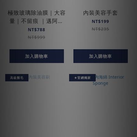
極致玻璃除油膜｜大容
內裝美容手套
量｜不留痕 ｜邁阿密
NT$199
特仕版
NT$235
NT$788
NT$999
加入購物車
加入購物車
高級鬃毛
★官網獨家