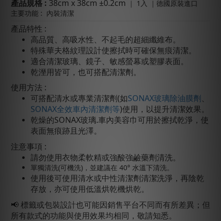
產
品規格
:
38
cm x 38cm
±0.2cm
｜
1入 ｜德國原裝進口
主要功能 :
內裝清潔
產品特性
:
高品質、高吸水性、不起毛的超細纖維布。
特殊華夫格紋理設計使擦拭時可確保無痕清潔。
適合清潔玻璃、鏡子、敏感螢幕或塑膠表面。
乾溼用皆可，也可搭配清潔劑。
使用方法 :
可搭配清水或專業清潔劑(如
SONAX玻璃除油膜劑
、
SONAX全效車內清潔劑等
)使用，以提升清潔效果。
乾燥的SONAX玻璃.車內美容巾可用於擦拭乾淨，使
表面無痕跡且光澤。
注意事項 :
請勿使用衣物柔軟精或強酸強鹼藥劑清洗
。
單獨清洗(可機洗)，並建議在 40° 水溫下清洗。
使用後可使用清水或中性清潔劑清潔洗淨，再陰乾
存放，亦可使用低溫烘乾機烘乾。
📢
標籤或包裝設計也可能因銷售平台不同而有所差異；
但
所有款式的功能與使用效果均相同，敬請知悉。