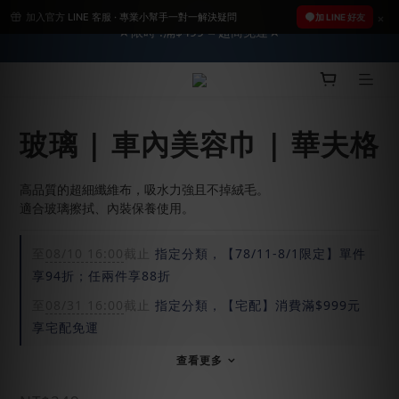
★限時 :滿$499 ➨超商免運★
加入官方 LINE 客服 · 專業小幫手一對一解決疑問
2026車友推薦新車鍍膜１００% 成功的秘訣，全靠這組😎　 ( 查
加 LINE 好友
看鍍膜攻略✔ )
2026車友推薦新車鍍膜１００% 成功的秘訣，全靠這組😎　 ( 查
看鍍膜攻略✔ )
玻璃 | 車內美容巾 | 華夫格
高品質的超細纖維布，吸水力強且不掉絨毛。
適合玻璃擦拭、內裝保養使用。
至
08/10 16:00
截止
指定分類，【78/11-8/1限定】單件
享94折；任兩件享88折
至
08/31 16:00
截止
指定分類，【宅配】消費滿$999元
享宅配免運
查看更多