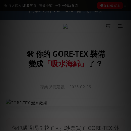
加入官方 LINE 客服 · 專業小幫手一對一解決疑問
2026車友推薦新車鍍膜１００% 成功的秘訣，全靠這組😎　 ( 查
加 LINE 好友
【亮車C位賞】➤8/1-8/10全館任兩件88折!!
看鍍膜攻略✔ )
★限時 :滿$499 ➨超商免運★
2026車友推薦新車鍍膜１００% 成功的秘訣，全靠這組😎　 ( 查
🛠️ 你的 GORE-TEX 裝備
看鍍膜攻略✔ )
變成
「吸水海綿」
了？
專業保養建議 | 2026-02-26
你也遇過嗎？花了大把鈔票買了 GORE-TEX 外