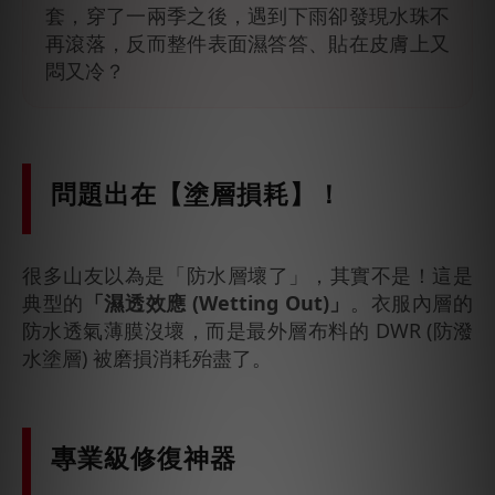
套，穿了一兩季之後，遇到下雨卻發現水珠不
再滾落，反而整件表面濕答答、貼在皮膚上又
悶又冷？
問題出在【塗層損耗】！
很多山友以為是「防水層壞了」，其實不是！這是
典型的
「濕透效應 (Wetting Out)」
。衣服內層的
防水透氣薄膜沒壞，而是最外層布料的 DWR (防潑
水塗層) 被磨損消耗殆盡了。
專業級修復神器