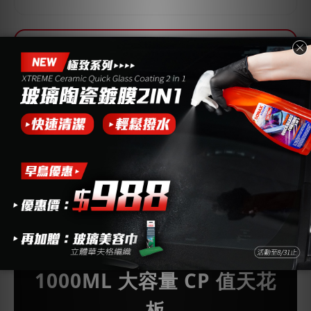
熱能催化 (大絕招)：
噴塗乾燥後，請
3
務必使用
吹風機 (中溫)
均勻吹拂，熱能會讓
鍍膜分子重新緊密排列，撥水效果與耐用度
直接翻倍！
(熱風加速請先參考施工布料本身特性再行使用)
1000ML 大容量 CP 值天花
板