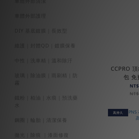
車體外部清潔
車體外部護理
DIY 基底鍍膜｜長效型
維護｜封體QD｜鍍膜保養
中性｜洗車精｜溫和除汙
CCPRO
玻璃｜除油膜｜雨刷精｜防
包 
霧
NT$
NT$
鐵粉｜柏油｜水痕｜預洗藥
水
高持久
鋼圈｜輪胎｜清潔保養
拋光｜除痕 ｜漆面修復