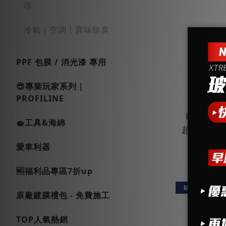
理
冷氣｜空調｜異味除臭
PPF 包膜 / 消光漆 專用
😎專業玩家系列｜
PROFILINE
PNS 石英
🧽工具&海綿
超撥水鍍膜5
新手
NT
愛車利器
NT
🆖福利品專區7折up
貼膜專用
原廠鍍膜禮包 - 免費施工
TOP人氣熱銷