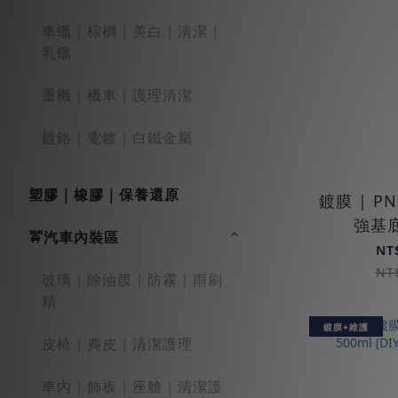
車蠟｜棕櫚｜美白｜清潔｜
乳蠟
重機｜機車｜護理清潔
鍍鉻｜電鍍｜白鐵金屬
塑膠｜橡膠｜保養還原
鍍膜 | P
強基
🚖汽車內裝區
NT
NT
玻璃｜除油膜｜防霧｜雨刷
精
鍍膜+維護
皮椅｜麂皮｜清潔護理
車內｜飾板｜座艙｜清潔護