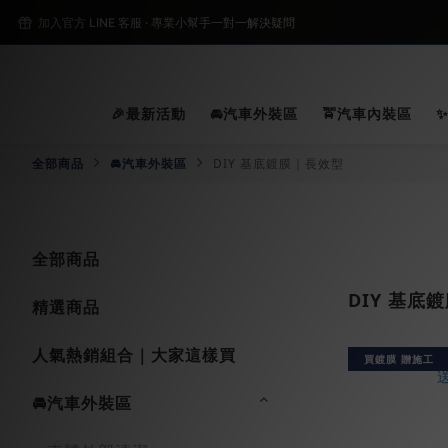
2
加入官方 LINE 客服 · 專業小幫手一對一解決疑問
2
🎉最新活動
🚘汽車外裝區
🚖汽車內裝區
全部商品
🚘汽車外裝區
DIY 基底鍍膜｜長效型
全部商品
DIY 基底
精選商品
人氣熱銷組合｜大家這樣買
買鍍膜 贈施工
🚘汽車外裝區