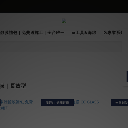
026車友推薦新車鍍膜１００% 成功的秘訣，全靠這組😎　 ( 查看鍍膜攻略✔
【亮車C位賞】➤8/1-8/10全館任兩件88折!!
★限時 :滿$499 ➨超商免運★
026車友推薦新車鍍膜１００% 成功的秘訣，全靠這組😎　 ( 查看鍍膜攻略✔
✨鍍膜禮包｜免費送施工｜全台唯一
🧽工具&海綿
🛠️專業系列｜
鍍膜｜長效型
NEW！鋼圈鍍膜
👑熱銷N