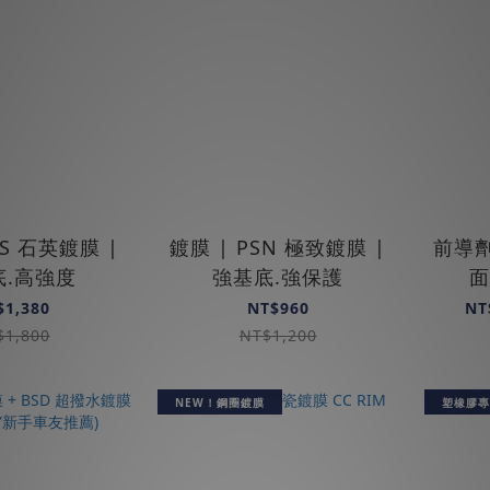
NS 石英鍍膜 |
鍍膜 | PSN 極致鍍膜 |
前導劑 
底.高強度
強基底.強保護
面
$1,380
NT$960
NT
$1,800
NT$1,200
NEW！鋼圈鍍膜
塑橡膠專