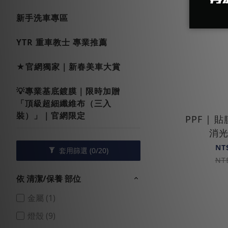
新手洗車專區
YTR 重車教士 專業推薦
★官網獨家｜新春美車大賞
💡專業基底鍍膜｜限時加贈
「頂級超細纖維布（三入
裝）」｜官網限定
PPF | 
消
NT
套用篩選
(0/20)
NT
依 清潔/保養 部位
金屬 (1)
燈殼 (9)