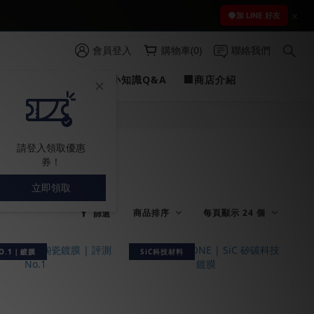
 )
加 LINE 好友
會員登入
購物車(0)
聯絡我們
 )
PROFILINE
✍愛車小知識Q&A
🏢商店介紹
請登入領取優惠
券！
立即領取
商品排序
每頁顯示 24 個
篩選
O.1｜鍍膜
SiC科技材料