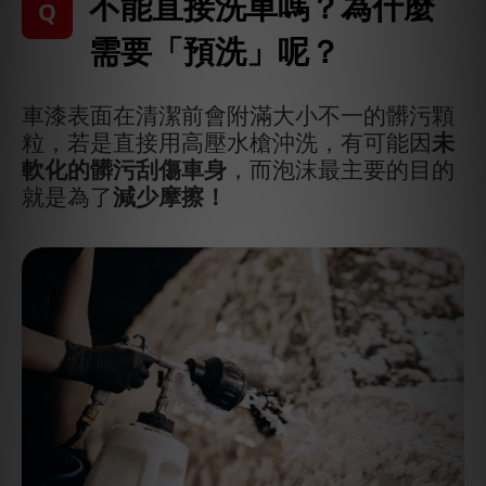
不能直接洗車嗎？為什麼
Q
需要「預洗」呢？
車漆表面在清潔前會附滿大小不一的髒污顆
粒，若是直接用高壓水槍沖洗，有可能因
未
軟化的髒污刮傷車身
，而泡沫最主要的目的
就是為了
減少摩擦！