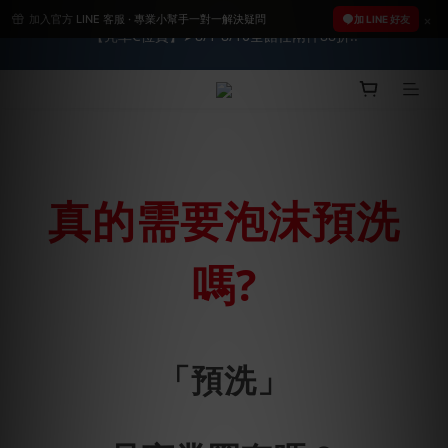
加入官方 LINE 客服 · 專業小幫手一對一解決疑問
2026車友推薦新車鍍膜１００% 成功的秘訣，全靠這組😎　 ( 查
加 LINE 好友
【亮車C位賞】➤8/1-8/10全館任兩件88折!!
看鍍膜攻略✔ )
★限時 :滿$499 ➨超商免運★
2026車友推薦新車鍍膜１００% 成功的秘訣，全靠這組😎　 ( 查
看鍍膜攻略✔ )
真的需要泡沫預洗
嗎?
「預洗」