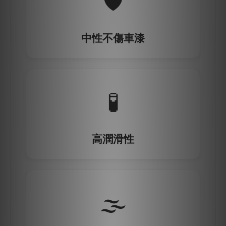
🛡️
中性不傷車漆
🧪
高潤滑性
🌫️