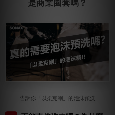
是商業圈套嗎？
告訴你「以柔克剛」的泡沫預洗