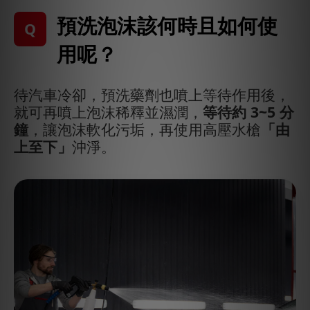
預洗泡沫該何時且如何使
Q
用呢？
待汽車冷卻，預洗藥劑也噴上等待作用後，
就可再噴上泡沫稀釋並濕潤，
等待約 3~5 分
鐘
，讓泡沫軟化污垢，再使用高壓水槍
「由
上至下」
沖淨。