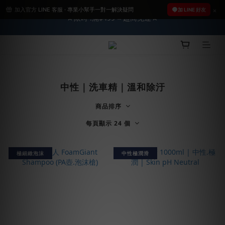
加入官方 LINE 客服 · 專業小幫手一對一解決疑問
2026車友推薦新車鍍膜１００% 成功的秘訣，全靠這組😎　 ( 查
加 LINE 好友
★限時 :滿$499 ➨超商免運★
看鍍膜攻略✔ )
2026車友推薦新車鍍膜１００% 成功的秘訣，全靠這組😎　 ( 查
看鍍膜攻略✔ )
中性｜洗車精｜溫和除汙
商品排序
每頁顯示 24 個
極細緻泡沫
中性極潤滑