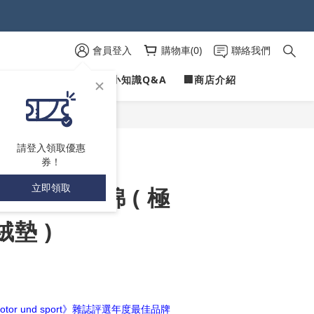
 )
 )
會員登入
購物車(0)
聯絡我們
PROFILINE
✍愛車小知識Q&A
🏢商店介紹
立即購買
請登入領取優惠
券！
立即領取
 專業鍍膜海綿 ( 極
墊 )
motor und sport》雜誌評選年度最佳品牌