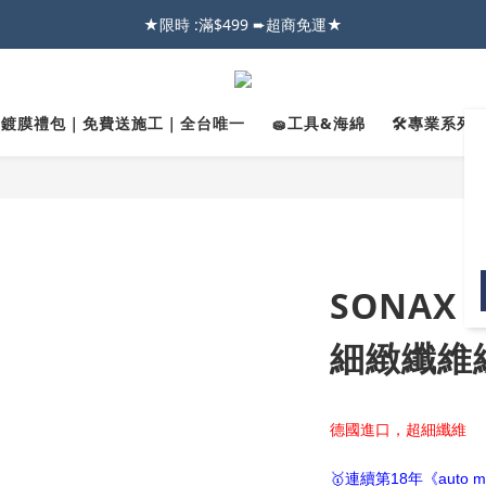
026車友推薦新車鍍膜１００% 成功的秘訣，全靠這組😎　 ( 查看鍍膜攻略✔
★限時 :滿$499 ➨超商免運★
026車友推薦新車鍍膜１００% 成功的秘訣，全靠這組😎　 ( 查看鍍膜攻略✔
✨鍍膜禮包｜免費送施工｜全台唯一
🧽工具&海綿
🛠️專業系列｜
SONAX
細緻纖維絨
德國進口，超細纖維
🥇連續第18年《auto 