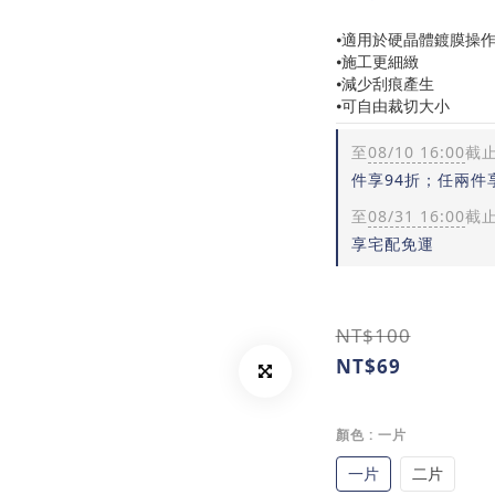
⦁適用於硬晶體鍍膜操
⦁施工更細緻
⦁減少刮痕產生
⦁可自由裁切大小
至
08/10 16:00
截
件享94折；任兩件
至
08/31 16:00
截
享宅配免運
NT$100
NT$69
顏色
: 一片
一片
二片