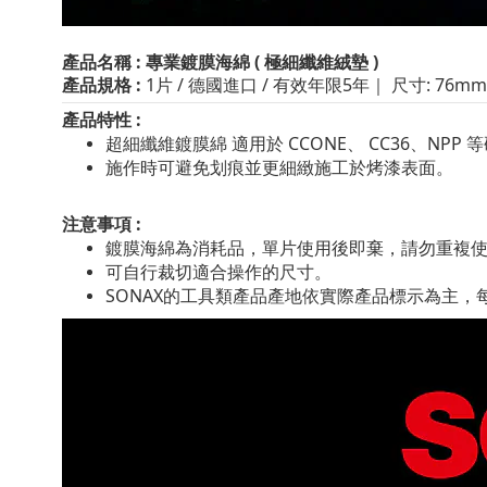
產品名稱
: 專業鍍膜海綿 ( 極細纖維絨墊 )
產品規格
:
1片
/ 德國進口
/
有效年限5年｜ 尺寸: 76mm x 
產品特性
:
超細纖維鍍膜綿 適用於 CCONE、 CC36、NPP
施作時可避免划痕並更細緻施工於烤漆表面。
注意事項 :
鍍膜海綿為消耗品，單片使用後即棄，請勿重複
可自行裁切適合操作的尺寸。
SONAX的工具類產品產地依實際產品標示為主，