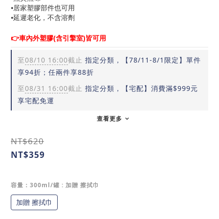
⦁居家塑膠部件也可用
⦁延遲老化，不含溶劑
👉車內外塑膠(含引擎室)皆可用
至
08/10 16:00
截止
指定分類，【78/11-8/1限定】單件
享94折；任兩件享88折
至
08/31 16:00
截止
指定分類，【宅配】消費滿$999元
享宅配免運
查看更多
NT$620
NT$359
容量：300ml/罐
: 加贈 擦拭巾
加贈 擦拭巾