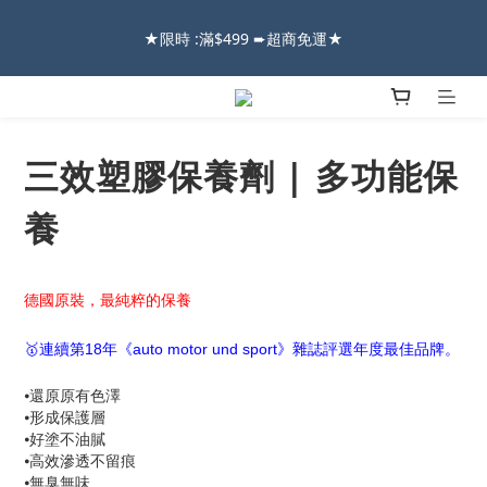
2026車友推薦新車鍍膜１００% 成功的秘訣，全靠這組😎　 ( 查
2026車友推薦新車鍍膜１００% 成功的秘訣，全靠這組😎　 ( 查
看鍍膜攻略✔ )
看鍍膜攻略✔ )
【亮車C位賞】➤8/1-8/10全館任兩件88折!!
三效塑膠保養劑 | 多功能保
★限時 :滿$499 ➨超商免運★
養
2026車友推薦新車鍍膜１００% 成功的秘訣，全靠這組😎　 ( 查
看鍍膜攻略✔ )
德國原裝，最純粹的保養
🥇連續第18年《auto motor und sport》雜誌評選年度最佳品牌。
⦁還原原有色澤
⦁形成保護層
⦁好塗不油膩
⦁高效滲透不留痕
⦁無臭無味