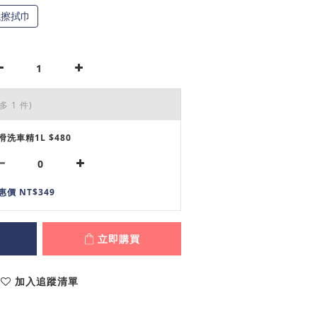
纖擦拭巾
多 1 件)
滑洗車精1L $480
惠價 NT$349
立即購買
加入追蹤清單