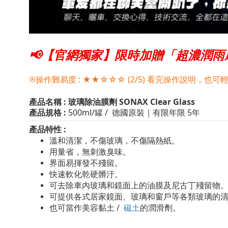
📢【官網獨家】限時加贈「超濃潤雨
※操作難易度 : ★★☆☆☆ (2/5) 看完操作說明，也可
產品名稱
:
玻璃除油膜劑
SONAX Clear Glass
產品規格
:
500ml/
罐 / 德國原裝｜有限年限 5年
產品特性
:
溫和清潔，不傷玻璃，不傷隔熱紙。
用量省，無刺激臭味。
界面易揮發不殘留。
快速軟化乾硬髒汙。
可去除車內玻璃和鏡面上的油膜及尼古丁殘留物
可提供各式居家鏡面、玻璃和窗戶等各類玻璃的
也可當作美容黏土 /
磁土
的潤滑劑。