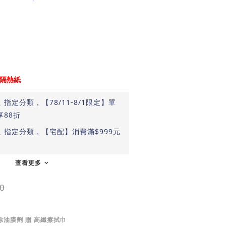
用
傷隔熱紙
止
指定分類，【78/11-8/1限定】單
享88折
止
指定分類，【宅配】消費滿$999元
查看更多
0
璃除油膜劑 贈 高纖擦拭巾