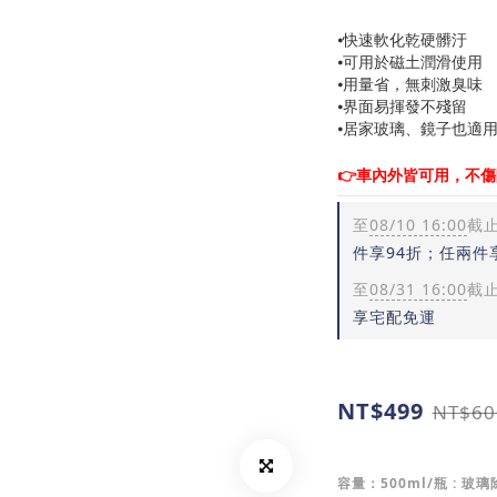
⦁快速軟化乾硬髒汙
⦁可用於磁土潤滑使用
⦁用量省，無刺激臭味
⦁界面易揮發不殘留
⦁居家玻璃、鏡子也適
👉車內外皆可用，不
至
08/10 16:00
截
件享94折；任兩件
至
08/31 16:00
截
享宅配免運
NT$499
NT$60
容量：500ml/瓶
: 玻