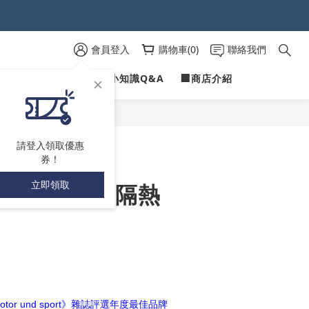
 )
會員登入
購物車(0)
聯絡我們
 )
PROFILINE
✍愛車小知識Q&A
🏢商店介紹
立即購買
請登入領取優惠
券！
立即領取
劑 | 溫和.隔熱
motor und sport》雜誌評選年度最佳品牌