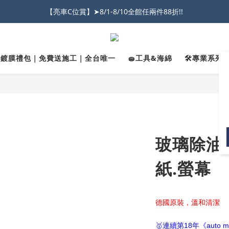
026車友推薦新車鍍膜１００% 成功的秘訣，全靠這組😎　 ( 查看鍍膜攻略✔
【亮車C位賞】➤8/1-8/10全館任兩件88折!!
★限時 :滿$499 ➨超商免運★
026車友推薦新車鍍膜１００% 成功的秘訣，全靠這組😎　 ( 查看鍍膜攻略✔
✨鍍膜禮包｜免費送施工｜全台唯一
🧽工具&海綿
🛠️專業系列｜
玻璃除油膜
紙.螢幕
德國原裝，溫和清潔
🥇連續第18年《auto 