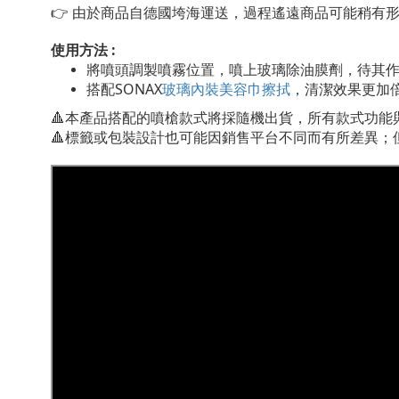
👉
由於商品自德國垮海運送，過程遙遠商品可能稍有形
使用方法 :
將噴頭調製噴霧位置，噴上玻璃除油膜劑，待其作
搭配
SONAX
玻璃內裝美容巾擦拭
，清潔效果更加
🔺
本產品搭配的噴槍款式將採隨機出貨，所有款式功能
🔺
標籤或包裝設計也可能因銷售平台不同而有所差異；