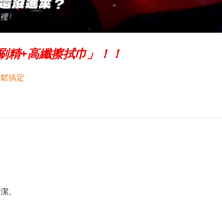
刷精+高纖擦拭巾」！！
輕鬆搞定
。
清潔。