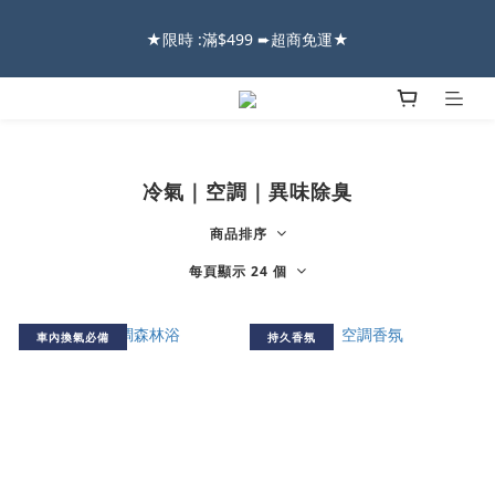
2026車友推薦新車鍍膜１００% 成功的秘訣，全靠這組😎　 ( 查
★限時 :滿$499 ➨超商免運★
看鍍膜攻略✔ )
2026車友推薦新車鍍膜１００% 成功的秘訣，全靠這組😎　 ( 查
看鍍膜攻略✔ )
冷氣｜空調｜異味除臭
商品排序
每頁顯示 24 個
車內換氣必備
持久香氛