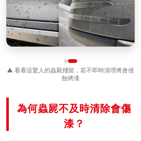
▲ 看看這驚人的蟲屍殘留，若不即時清理將會侵
蝕烤漆
為何蟲屍不及時清除會傷
漆？