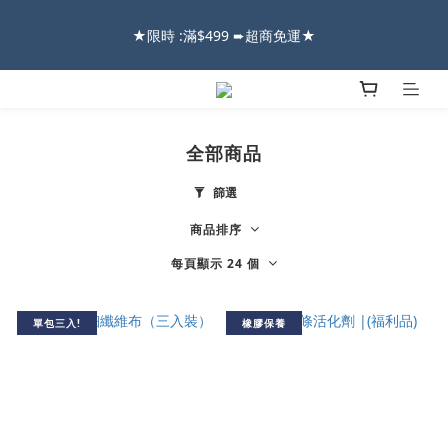
2026車友推薦新車鍍膜１００% 成功的秘訣，全靠這組😎　 ( 查
★限時 :滿$499 ➨超商免運★
看鍍膜攻略✔ )
2026車友推薦新車鍍膜１００% 成功的秘訣，全靠這組😎　 ( 查
看鍍膜攻略✔ )
全部商品
篩選
商品排序
每頁顯示 24 個
單包三入!
橡膠保養