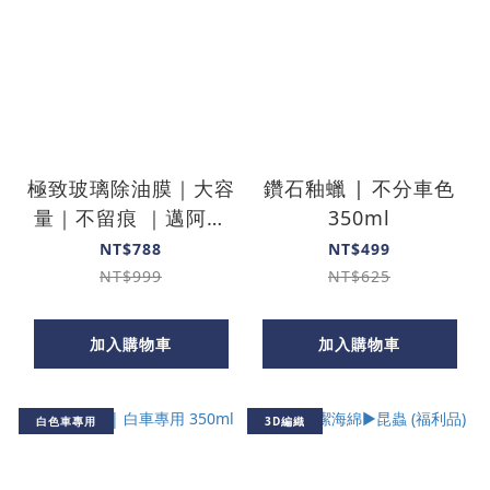
極致玻璃除油膜｜大容
鑽石釉蠟 | 不分車色
量｜不留痕 ｜邁阿密
350ml
特仕版
NT$788
NT$499
NT$999
NT$625
加入購物車
加入購物車
白色車專用
3D編織