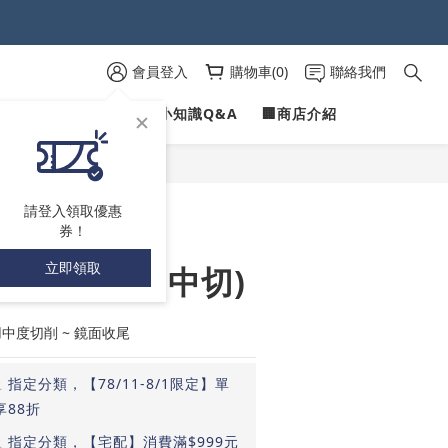
 )
會員登入
購物車(0)
聯絡我們
 )
PROFILINE
✍愛車小知識Q&A
🏢商店介紹
立即購買
請登入領取優惠
券！
立即領取
 綠色拋光綿 (中切)
中度切削 ~ 鏡面收尾
止
指定分類，【78/11-8/1限定】單
享88折
止
指定分類，【宅配】消費滿$999元