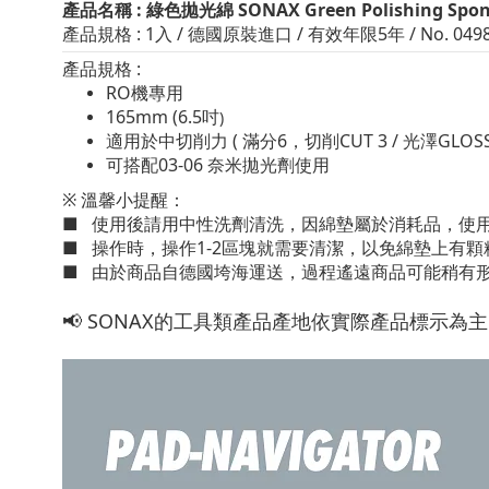
產品名稱 : 綠色拋光綿
SONAX Green Polishing Spo
產品規格
:
1
入 / 德國原裝進口 / 有效年限5年 / No. 0498
產品規格
:
RO機專用
165mm (6.5吋
)
適用於中切削力 ( 滿分6，切削CUT 3 / 光澤GLOSS
可搭配03-06 奈米拋光劑使用
※ 溫馨小提醒：
■ 使用後請用中性洗劑清洗，因綿墊屬於消耗品，使
■ 操作時，操作1-2區塊就需要清潔，以免綿墊上有
■
由於商品自德國垮海運送，過程遙遠商品可能稍有
📢
SONAX的工具類產品產地依實際產品標示為