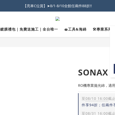
026車友推薦新車鍍膜１００% 成功的秘訣，全靠這組😎　 ( 查看鍍膜攻略✔
【亮車C位賞】➤8/1-8/10全館任兩件88折!!
★限時 :滿$499 ➨超商免運★
026車友推薦新車鍍膜１００% 成功的秘訣，全靠這組😎　 ( 查看鍍膜攻略✔
✨鍍膜禮包｜免費送施工｜全台唯一
🧽工具&海綿
🛠️專業系列｜
SONAX
RO機專業拋光綿，適用
至
08/10 16:00
截
件享94折；任兩件
至
08/31 16:00
截