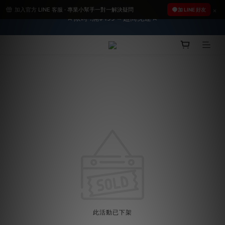
加入官方 LINE 客服 · 專業小幫手一對一解決疑問
2026車友推薦新車鍍膜１００% 成功的秘訣，全靠這組😎　 ( 查
加 LINE 好友
★限時 :滿$499 ➨超商免運★
看鍍膜攻略✔ )
2026車友推薦新車鍍膜１００% 成功的秘訣，全靠這組😎　 ( 查
看鍍膜攻略✔ )
此活動已下架