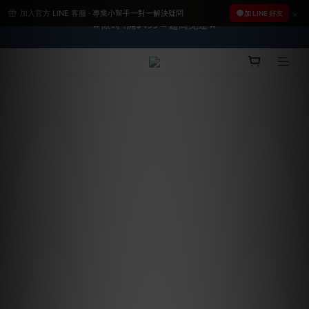
加入官方 LINE 客服 · 專業小幫手一對一解決疑問
2026車友推薦新車鍍膜１００% 成功的秘訣，全靠這組😎　 ( 查
加 LINE 好友
★限時 :滿$499 ➨超商免運★
看鍍膜攻略✔ )
2026車友推薦新車鍍膜１００% 成功的秘訣，全靠這組😎　 ( 查
看鍍膜攻略✔ )