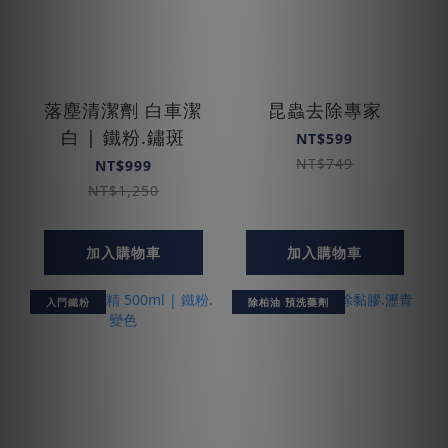
落塵清潔劑 白車潔
昆蟲去除專家
白 | 鐵粉.鏽斑
NT$599
NT$749
NT$999
NT$1,250
加入購物車
加入購物車
入門鐵粉
除柏油 預洗藥劑