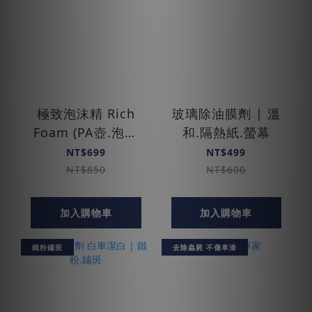
極致泡沫精 Rich
玻璃除油膜劑 | 溫
Foam (PA壺.泡沫
和.隔熱紙.螢幕
槍)
NT$699
NT$499
NT$850
NT$600
加入購物車
加入購物車
鐵粉鏽斑
去除蟲屍 不傷車漆