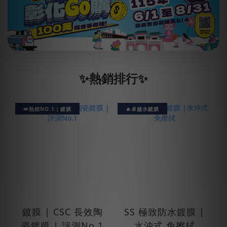
✨熱銷排行✨
👑熱銷NO.1｜鍍膜
🔥卓越水鍍膜
鍍膜 | CSC 長效陶
SS 極致防水鍍膜 |
瓷鍍膜 | 評測No.1
水沖式.免擦拭