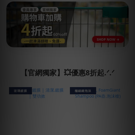
【官網獨家】💥優惠8折起.ᐟ.ᐟ
玻璃鍍膜
極細緻泡沫