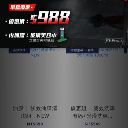
熱銷組合｜車體清潔｜護理
高效潔淨
中性無磷 不傷手
油膜 | 強效油膜清
優惠組 | 雙效洗車
潔組 . NEW
海綿+光滑洗車精
1000ml
NT$899
NT$549