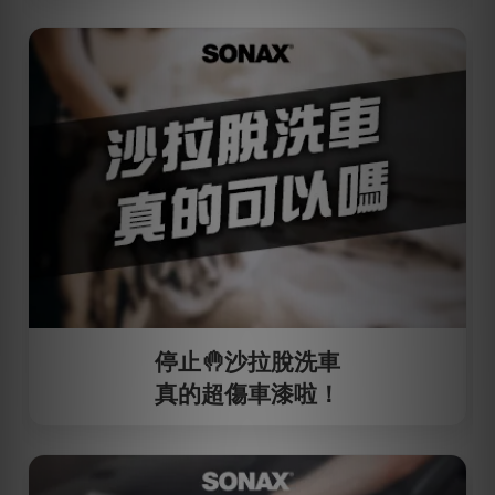
停止🤚沙拉脫洗車
真的超傷車漆啦！