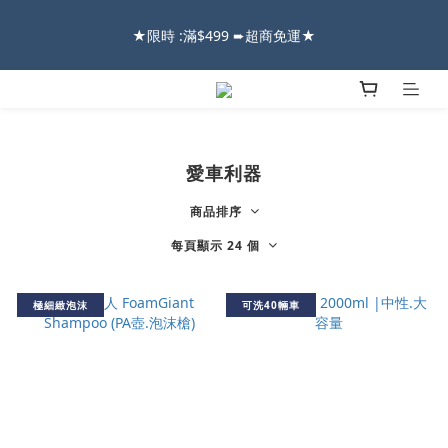
2026車友推薦新車鍍膜１００% 成功的秘訣，全靠這組😎　 ( 查
★限時 :滿$499 ➨超商免運★
看鍍膜攻略✔ )
2026車友推薦新車鍍膜１００% 成功的秘訣，全靠這組😎　 ( 查
看鍍膜攻略✔ )
愛車利器
商品排序
每頁顯示 24 個
極細緻泡沫
可洗40輛車