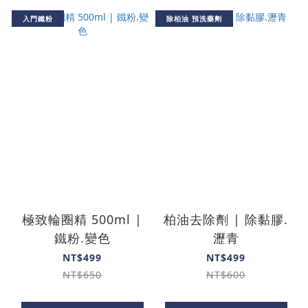
入門鐵粉
除柏油 預洗藥劑
極致輪圈精 500ml |
柏油去除劑 | 除黏膠.
鐵粉.變色
瀝青
NT$499
NT$499
NT$650
NT$600