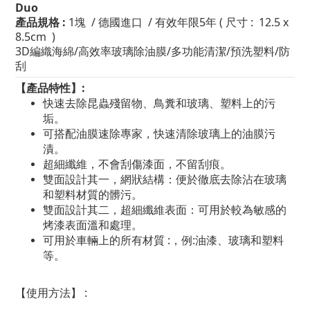
Duo
產品規格
:
1
塊 / 德國進口
/
有效年限5年 ( 尺寸 :
12.5 x
8.5cm
)
3D編織海綿/高效率玻璃除油膜/多功能清潔/預洗塑料/防
刮
【產品特性
】:
快速去除昆蟲殘留物、鳥糞和玻璃、塑料上的污
垢。
可搭配油膜速除專家，快速清除玻璃上的油膜污
漬。
超細纖維，不會刮傷漆面，不留刮痕。
雙面設計其一，網狀結構：便於徹底去除沾在玻璃
和塑料材質的髒污。
雙面設計其二，超細纖維表面：可用於較為敏感的
烤漆表面溫和處理。
可用於車輛上的所有材質 :，例:油漆、玻璃和塑料
等。
【使用方法】
: