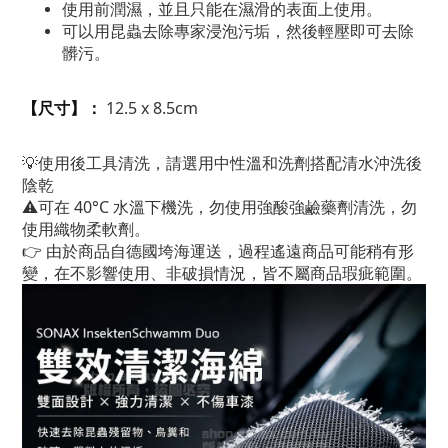
使用前潤濕，並且只能在濕滑的表面上使用。
可以用昆蟲去除專家浸泡污垢，然後輕壓即可去除
髒污。
12.5 x 8.5cm
【尺寸】：
💡使用後工具清洗，
請選用中性溫和洗劑搭配清水沖洗後
陰乾
⚠️可在 40°C 水溫下機洗，勿使用強酸強鹼藥劑清洗，勿
使用織物柔軟劑。
👉
由於商品自德國垮海運送，過程遙遠商品可能稍有形
變，在不影響使用、非破損情況，皆不屬商品瑕疵範圍。