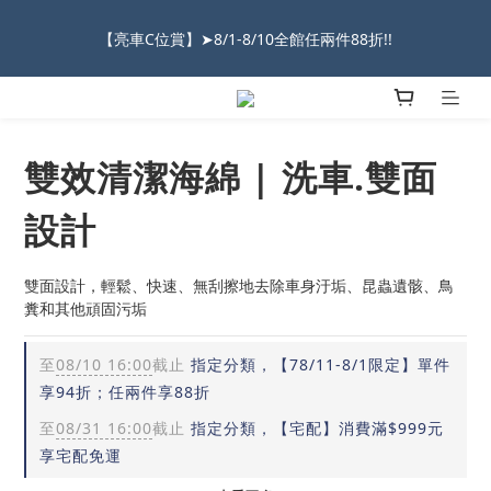
2026車友推薦新車鍍膜１００% 成功的秘訣，全靠這組😎　 ( 查
【亮車C位賞】➤8/1-8/10全館任兩件88折!!
看鍍膜攻略✔ )
★限時 :滿$499 ➨超商免運★
雙效清潔海綿 | 洗車.雙面
2026車友推薦新車鍍膜１００% 成功的秘訣，全靠這組😎　 ( 查
看鍍膜攻略✔ )
設計
雙面設計，輕鬆、快速、無刮擦地去除車身汙垢、昆蟲遺骸、鳥
糞和其他頑固污垢
至
08/10 16:00
截止
指定分類，【78/11-8/1限定】單件
享94折；任兩件享88折
至
08/31 16:00
截止
指定分類，【宅配】消費滿$999元
享宅配免運