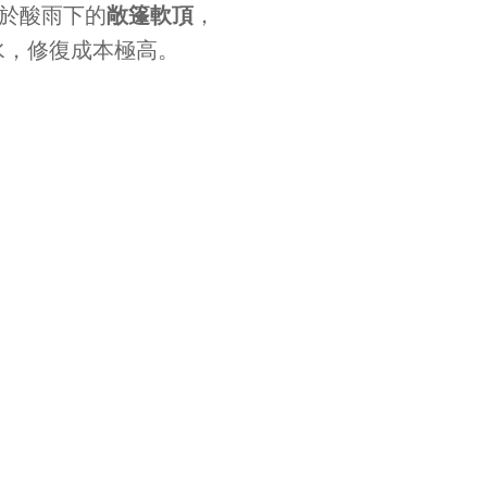
於酸雨下的
敞篷軟頂
，
水，修復成本極高。