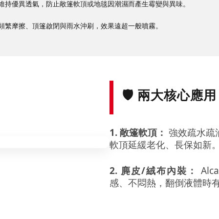
維持優異透氣，防止敞篷軟頂或地毯因潮濕而產生霉變與異味。
頻繁摩擦、頂篷啟閉與雨水沖刷，效果遠超一般噴霧。
🛡️ 兩大核心應用
1. 敞篷軟頂：
強效疏水疏
軟頂延緩老化、長保如新
2. 麂皮/絨布內裝：
Alc
感、不悶熱，翻倒液體時