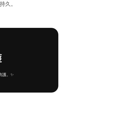
最持久。
護
防護。✨