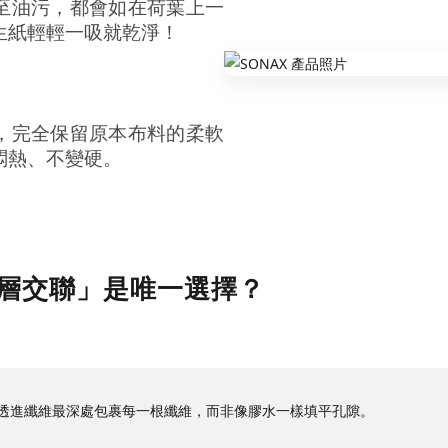
至油污，都會如在荷葉上一
生紙輕輕一吸就乾淨！
，完全保留原本布料的柔軟
悶熱、不變硬。
深層交聯」是唯一選擇？
透進纖維最深處包裹每一根纖維，而非像膠水一樣填平孔隙。