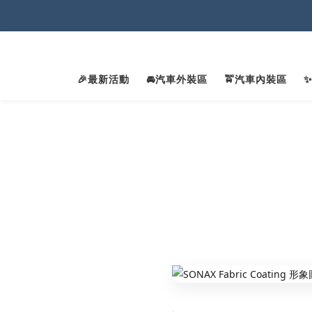
2
2
🎉最新活動
🚘汽車外裝區
🚖汽車內裝區