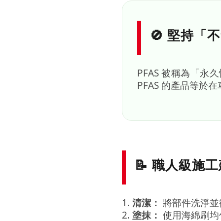
🚫 堅持「不
PFAS 被稱為「
PFAS 的產品等於
📝 職人級施
1.
清潔：
將部件洗淨並
2.
塗抹：
使用海綿刷均