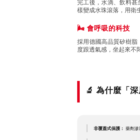
完工後，水滴、飲料甚
樣變成水珠滾落，用衛
🌬️ 會呼吸的科技
採用德國高品質矽樹脂
度跟透氣感，坐起來不
🔬 為什麼「
非覆蓋式保護：
藥劑滲