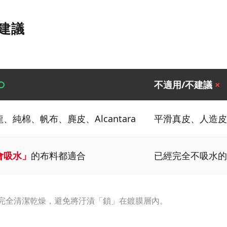
與建議
○
不適用/不建議
×
、純棉、帆布、麂皮、Alcantara
平滑真皮、人造皮
會吸水」
的布料都適合
已經完全不吸水的
質完全清潔乾燥，避免將汙漬「鎖」在鍍膜層內。