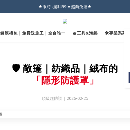
026車友推薦新車鍍膜１００% 成功的秘訣，全靠這組😎　 ( 查看鍍膜攻略✔
★限時 :滿$499 ➨超商免運★
026車友推薦新車鍍膜１００% 成功的秘訣，全靠這組😎　 ( 查看鍍膜攻略✔
✨鍍膜禮包｜免費送施工｜全台唯一
🧽工具&海綿
🛠️專業系列｜
🛡️ 敞篷｜紡織品｜絨布的
「隱形防護罩」
頂級超防護 | 2026-02-25