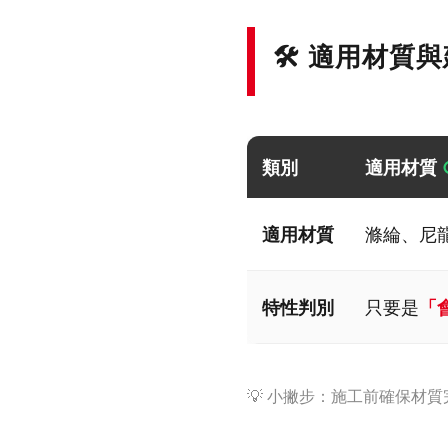
🛠️ 適用材質
類別
適用材質
適用材質
滌綸、尼龍
特性判別
只要是
「
💡 小撇步：施工前確保材