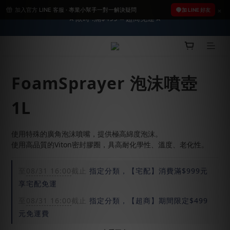
★限時 :滿$499 ➨超商免運★
加入官方 LINE 客服 · 專業小幫手一對一解決疑問
2026車友推薦新車鍍膜１００% 成功的秘訣，全靠這組😎　 ( 查
加 LINE 好友
看鍍膜攻略✔ )
2026車友推薦新車鍍膜１００% 成功的秘訣，全靠這組😎　 ( 查
看鍍膜攻略✔ )
FoamSprayer 泡沫噴壺
1L
使用特殊的廣角泡沫噴嘴，提供極高綿度泡沫。
使用高品質的Viton密封膠圈，具高耐化學性、溫度、老化性。
至
08/31 16:00
截止
指定分類，【宅配】消費滿$999元
享宅配免運
至
08/31 16:00
截止
指定分類，【超商】期間限定$499
元免運費