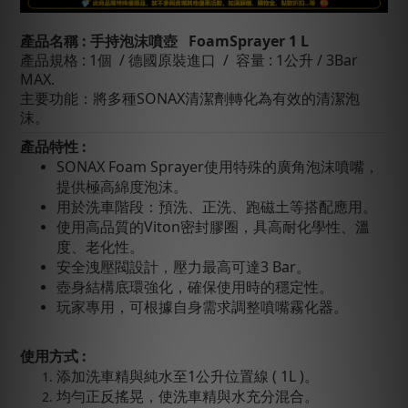
產品名稱
: 手持泡沫噴壺
FoamSprayer 1 L
產品規格
:
1個
/ 德國原裝進口 / 容量 : 1公升 / 3Bar
MAX.
主要功能：
將多種SONAX清潔劑轉化為有效的清潔泡
沫。
產品特性 :
SONAX Foam Sprayer使用特殊的廣角泡沫噴嘴，
提供極高綿度泡沫。
用於洗車階段：預洗、正洗、跑磁土等搭配應用。
使用高品質的Viton密封膠圈，具高耐化學性、溫
度、老化性。
安全洩壓閥設計，壓力最高可達3 Bar。
壺身結構底環強化，確保使用時的穩定性。
玩家專用，可根據自身需求調整噴嘴霧化器。
使用方式 :
添加洗車精與純水至1公升位置線 ( 1L )。
均勻正反搖晃，使洗車精與水充分混合。