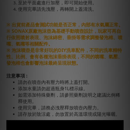
至於平面處進行加壓，即可開始使用。
使用完畢請先洩壓，再轉開上蓋清洗。
※ 出貨前產品會測試功能是否正常，內部有水氣屬正常。
※
SONAX原廠泡沫壺為基礎手動噴壺設計，玩家
可再自
行依照噴射表現、泡沫綿密、垂掛等需求調整發泡棉、噴
嘴、氣嘴等相關配件。
※ 泡沫噴壺是非常好玩的DIY洗車配件，不同的洗車精特
性、比例、會有各種泡沫垂掛表現，不同的噴嘴、氣壓、
發泡棉也會影響泡沫最終呈現狀態。
注意事項 :
請勿在噴壺內有壓力時將上蓋打開。
添加水量請勿超過瓶身1L標示線。
如需添加特殊藥劑，請參照藥劑說明之建議比例稀
釋使用。
使用完畢，請務必洩壓釋放噴壺內壓力。
請存放於陰涼處，勿放置於高溫環境或陽光曝曬。