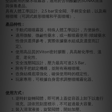
堅固耐用的藥水噴霧器，適用於含弱酸鹼的SONAX清潔
與保養產品。
具有人體工學設計、2.5 bar安全閥、手柄安全鎖，以及兩
種噴嘴（可調式錐形噴嘴和平面噴嘴）。
產品特性 :
手動式噴噴霧器，特殊人體工學設計，方便操作。
(
噴罐藥水
適用微酸、微鹼性藥水，或一般噴霧使用
性僅供選擇參考，實際依據藥水組成及濃度而訂
定
)
。
使用高品質的Viton密封膠圈，具高耐化學性、溫
度、老化性。
安全洩壓閥設計，壓力最高可達2.5 Bar。
附有手把鎖定機構，並附有兩種噴嘴。
壺身結構底環強化，確保使用時的穩定性。
玩家專用，可根據自身需求調整噴嘴霧化器。
使用方式 :
逆時針旋轉閥體，即可將上蓋從容器上卸下以進行
填充。請依照刻度標示，不可超過最大容量。
裝入清潔液後，旋緊閥體，開始加壓。