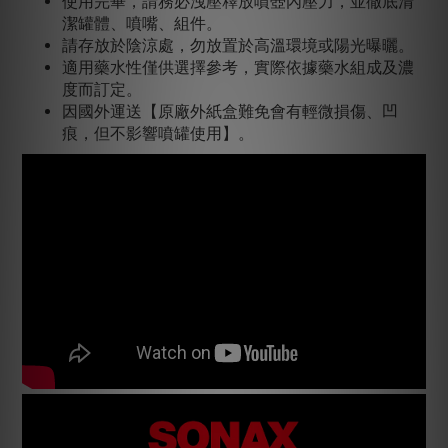
使用完畢，請務必洩壓釋放噴壺內壓力，並徹底清
潔罐體、噴嘴、組件。
請存放於陰涼處，勿放置於高溫環境或陽光曝曬。
適用藥水性僅供選擇參考，實際依據藥水組成及濃
度而訂定。
因國外運送【原廠外紙盒難免會有輕微損傷、凹
痕，但不影響噴罐使用】。