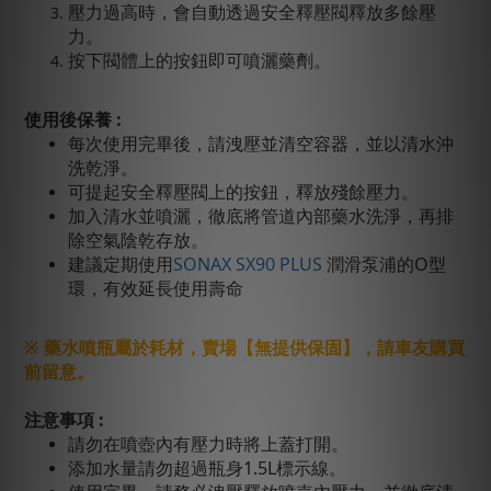
壓力過高時，會自動透過安全釋壓閥釋放多餘壓
力。
按下閥體上的按鈕即可噴灑藥劑。
使用後保養 :
每次使用完畢後，請洩壓並清空容器，並以清水沖
洗乾淨。
可提起安全釋壓閥上的按鈕，釋放殘餘壓力。
加入清水並噴灑，徹底將管道內部藥水洗淨，再排
除空氣陰乾存放。
建議定期使用
SONAX SX90 PLUS
潤滑泵浦的O型
環，有效延長使用壽命
※
藥水噴瓶屬於耗材，賣場【無提供保固】，請車友購買
前留意。
注意事項 :
請勿在噴壺內有壓力時將上蓋打開。
添加水量請勿超過瓶身1.5L標示線。