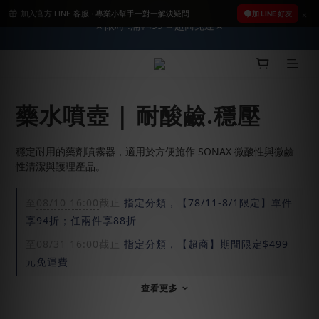
★限時 :滿$499 ➨超商免運★
加入官方 LINE 客服 · 專業小幫手一對一解決疑問
2026車友推薦新車鍍膜１００% 成功的秘訣，全靠這組😎　 ( 查
加 LINE 好友
看鍍膜攻略✔ )
2026車友推薦新車鍍膜１００% 成功的秘訣，全靠這組😎　 ( 查
看鍍膜攻略✔ )
藥水噴壺 | 耐酸鹼.穩壓
穩定耐用的藥劑噴霧器，適用於方便施作 SONAX 微酸性與微鹼
性清潔與護理產品。
至
08/10 16:00
截止
指定分類，【78/11-8/1限定】單件
享94折；任兩件享88折
至
08/31 16:00
截止
指定分類，【超商】期間限定$499
元免運費
查看更多