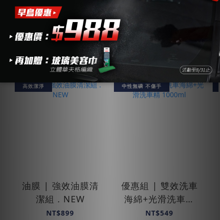
熱銷組合｜車體清潔｜護理
高效潔淨
中性無磷 不傷手
油膜 | 強效油膜清
優惠組 | 雙效洗車
潔組 . NEW
海綿+光滑洗車精
1000ml
NT$899
NT$549