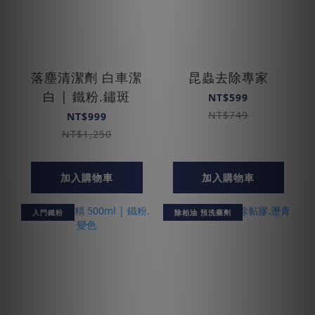
落塵清潔劑 白車潔
昆蟲去除專家
白 | 鐵粉.鏽斑
NT$599
NT$749
NT$999
NT$1,250
加入購物車
加入購物車
入門鐵粉
除柏油 預洗藥劑