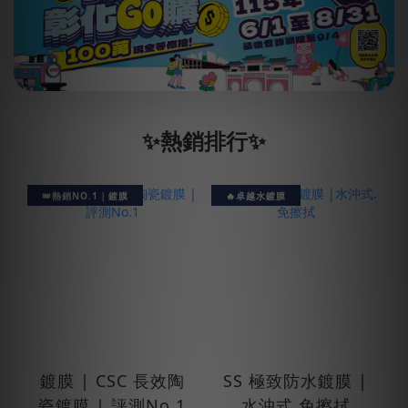
✨熱銷排行✨
👑熱銷NO.1｜鍍膜
🔥卓越水鍍膜
鍍膜 | CSC 長效陶
SS 極致防水鍍膜 |
瓷鍍膜 | 評測No.1
水沖式.免擦拭