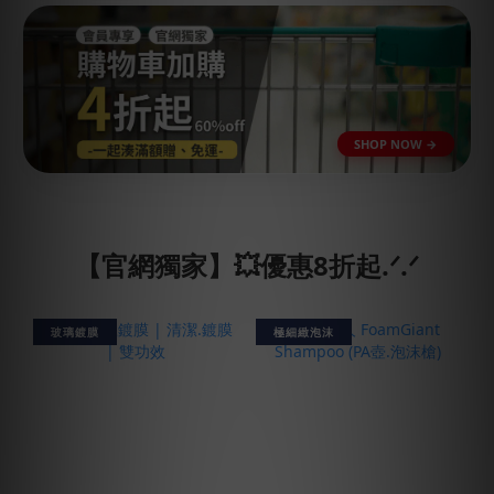
【官網獨家】💥優惠8折起.ᐟ.ᐟ
玻璃鍍膜
極細緻泡沫