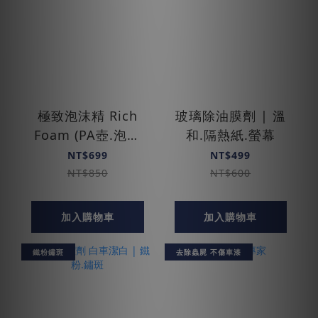
極致泡沫精 Rich
玻璃除油膜劑 | 溫
Foam (PA壺.泡沫
和.隔熱紙.螢幕
槍)
NT$699
NT$499
NT$850
NT$600
加入購物車
加入購物車
鐵粉鏽斑
去除蟲屍 不傷車漆