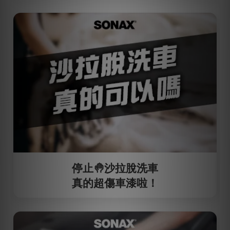
停止🤚沙拉脫洗車
真的超傷車漆啦！