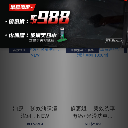
熱銷組合｜車體清潔｜護理
高效潔淨
中性無磷 不傷手
油膜 | 強效油膜清
優惠組 | 雙效洗車
潔組 . NEW
海綿+光滑洗車精
1000ml
NT$899
NT$549