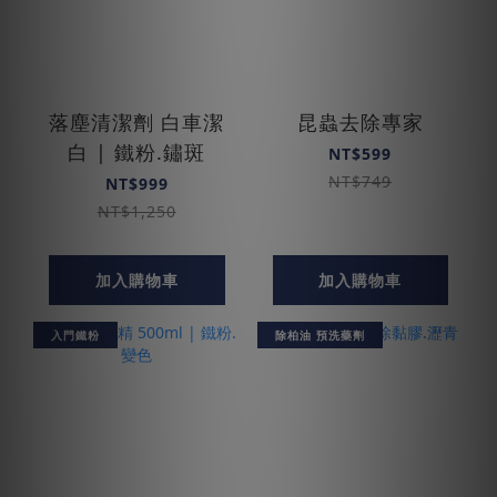
落塵清潔劑 白車潔
昆蟲去除專家
白 | 鐵粉.鏽斑
NT$599
NT$749
NT$999
NT$1,250
加入購物車
加入購物車
入門鐵粉
除柏油 預洗藥劑