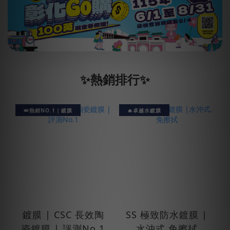
✨熱銷排行✨
👑熱銷NO.1｜鍍膜
🔥卓越水鍍膜
鍍膜 | CSC 長效陶
SS 極致防水鍍膜 |
瓷鍍膜 | 評測No.1
水沖式.免擦拭