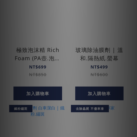
極致泡沫精 Rich
玻璃除油膜劑 | 溫
Foam (PA壺.泡沫
和.隔熱紙.螢幕
槍)
NT$699
NT$499
NT$850
NT$600
加入購物車
加入購物車
鐵粉鏽斑
去除蟲屍 不傷車漆