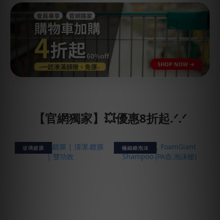
【官網獨家】💥優惠8折起.ᐟ.ᐟ
玻璃鍍膜
極細緻泡沫