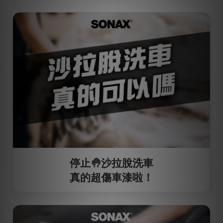
停止🤚沙拉脫洗車
真的超傷車漆啦！