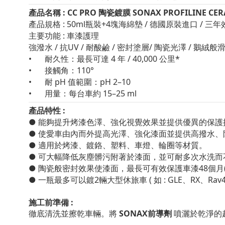
產品名稱 : CC PRO 陶瓷鍍膜
SONAX PROFILINE CER
產品規格 : 50ml瓶裝+4塊海綿墊 / 德國原裝進口 / 三
主要功能 : 車漆護理
強潑水 / 抗UV / 耐酸鹼 / 密封塗層/ 陶瓷光澤 / 鵝絨般
•
耐久性：最長可達 4 年 / 40,000 公里*
•
接觸角：110°
•
耐 pH 值範圍：pH 2–10
•
用量：每台車約 15–25 ml
產品特性 :
● 能夠提升烤漆色澤、強化視覺效果並提供優異的保護
●
使愛車由內而外提高光澤、強化漆面並提供高撥水、
●
適用於烤漆、鍍鉻、塑料、車燈、輪圈等材質。
●
可大幅降低灰塵髒污附著於漆面，並可耐多次水洗而
●
陶瓷般密封效果使漆面，最長可有效保護車漆48個月
●
一瓶最多可以鍍2輛大型休旅車 ( 如 : GLE、RX、Rav
施工前準備 :
SONAX
前導劑
徹底清洗並擦乾車輛。將
噴灑於乾淨的