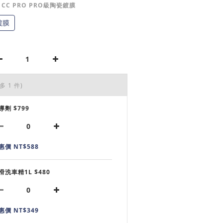
: CC PRO PRO級陶瓷鍍膜
鍍膜
多 1 件)
導劑 $799
惠價 NT$588
滑洗車精1L $480
惠價 NT$349