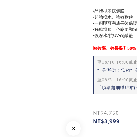
⦁晶體型基底鍍膜
⦁超強撥水、強效耐候
⦁一劑即可完成長效保
⦁觸感滑順、色彩更顯
⦁強潑水/抗UV/耐酸鹼
🆙效率、效果提升50%
至
08/10 16:00
截
件享94折；任兩件
至
08/31 16:00
截
「頂級超細纖維布(
NT$4,750
NT$3,999