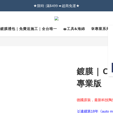
026車友推薦新車鍍膜１００% 成功的秘訣，全靠這組😎　 ( 查看鍍膜攻略✔
026車友推薦新車鍍膜１００% 成功的秘訣，全靠這組😎　 ( 查看鍍膜攻略✔
【亮車C位賞】➤8/1-8/10全館任兩件88折!!
★限時 :滿$499 ➨超商免運★
✨鍍膜禮包｜免費送施工｜全台唯一
🧽工具&海綿
🛠️專業系列｜
026車友推薦新車鍍膜１００% 成功的秘訣，全靠這組😎　 ( 查看鍍膜攻略✔
鍍膜 | C
專業版
德國原裝，最新科技陶
🥇連續第18年《auto 