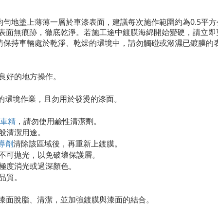
均勻地塗上薄薄一層於車漆表面，建議每次施作範圍約為
0.5
平方
表面無痕跡，徹底乾淨。若施工途中鍍膜海綿開始變硬，請立即
請保持車輛處於乾淨、乾燥的環境中，請勿觸碰或潑濕已鍍膜的
良好的地方操作。
C 以下的環境作業，且勿用於發燙的漆面。
洗車精
，請勿使用鹼性清潔劑。
般清潔用途。
前導劑
清除該區域後，再重新上鍍膜。
不可拋光，以免破壞保護層。
非極度消光或過深顏色。
品質。
漆面脫脂、清潔，並加強鍍膜與漆面的結合。