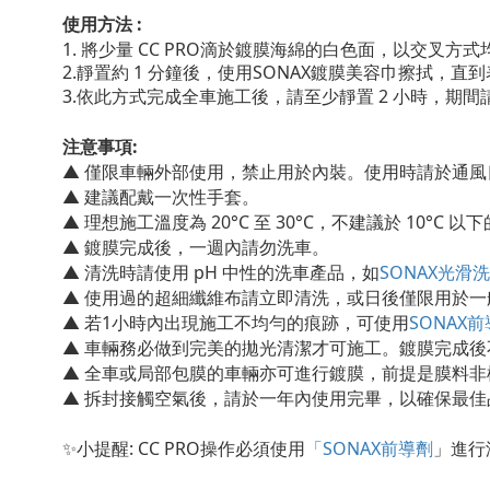
使用方法 :
1. 將少量
CC PRO
滴於鍍膜海綿的白色面，以交叉方式
2.靜置約
1
分鐘後，使用
SONAX
鍍膜美容巾擦拭，直到
3.依此方式完成全車施工後，請至少靜置
2
小時，期間
注意事項:
▲ 僅限車輛外部使用，禁止用於內裝。使用時請於通風
▲ 建議配戴一次性手套。
▲ 理想施工溫度為 20°C 至 30°C，不建議於 10°
▲ 鍍膜完成後，一週內請勿洗車。
▲ 清洗時請使用 pH 中性的洗車產品，如
SONAX光滑
▲ 使用過的超細纖維布請立即清洗，或日後僅限用於一
▲ 若1小時內出現施工不均勻的痕跡，可使用
SONAX
▲
車輛務必做到完美的拋光清潔才可施工。
鍍膜完成後
▲ 全車或局部包膜的車輛亦可進行鍍膜，前提是膜料
▲
拆封接觸空氣後，請於一年內使用完畢，以確保最佳
✨小提醒: CC PRO操作必須使用
「SONAX前導劑
」進行