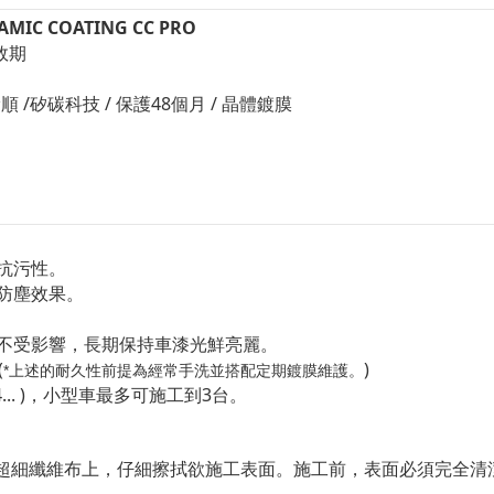
AMIC COATING CC PRO
年效期
滑順 /矽碳科技 / 保護48個月 / 晶體鍍膜
抗污性。
防塵效果。
不受影響，長期保持車漆光鮮亮麗。
(
)
*
上述的耐久性前提為經常手洗並搭配定期鍍膜維護。
4... )，小型車最多可施工到3台。
超細纖維布上，仔細擦拭欲施工表面。施工前，表面必須完全清