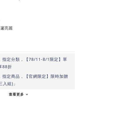
護
深邃亮麗
止
指定分類，【78/11-8/1限定】單
享88折
止
指定商品，【官網限定】限時加贈
三入組)」
查看更多