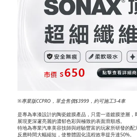
※專業版CCPRO，單盒售價$3999，約可施工3-4車
是專為車漆設計的陶瓷鍍膜產品，只需一道鍍膜塗層，
展現更深邃亮麗的濃郁色彩與極致的表面滑順感。
特地為專業汽車美容技師與經驗豐富的玩家所研發的配
反應時間大幅縮短，使整體固化流程效率提升達50%。