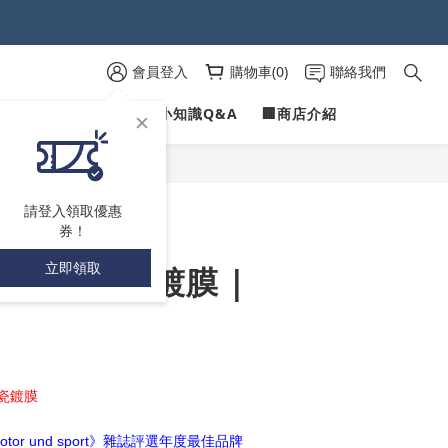
 )
 )
會員登入
購物車(0)
聯絡我們
PROFILINE
✍愛車小知識Q&A
🏢商店介紹
 )
立即購買
請登入領取優惠
券！
立即領取
C PRO 陶瓷鍍膜 |
瓷鍍膜
motor und sport》雜誌評選年度最佳品牌