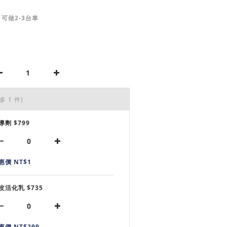
: 可做2-3台車
多 1 件)
導劑 $799
惠價 NT$1
皮活化乳 $735
惠價 NT$299