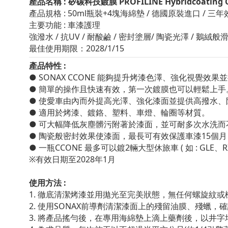
產品名稱 : 矽碳科技鍍膜 PROFILINE Hybridcoating 
產品規格 : 50ml瓶裝+4塊海綿墊 / 德國原裝進口 / 三
主要功能 : 車漆護理
強潑水 / 抗UV / 耐酸鹼 / 密封塗層/ 陶瓷光澤 / 鵝絨般滑順
最佳使用期限：2028/1/15
產品特性 :
● SONAX CCONE 能夠提升烤漆色澤、強化視覺效
●
簡單的操作且快速有效，第一次鍍膜也可以輕鬆上手
●
使愛車由內而外提高光澤、強化漆面並提供高撥水、
●
適用於烤漆、鍍鉻、塑料、車燈、輪圈等材質。
●
可大幅降低灰塵髒污附著於漆面，並可耐多次水洗而
●
陶瓷般密封效果使漆面，最長可有效保護車漆15個月
●
一瓶CCONE 最多可以鍍2輛大型休旅車 ( 如 : GLE、R
※有效日期至2028年1月
使用方法 :
1. 徹底清潔烤漆並用拋光至完美狀態，無任何螺旋紋或
2. 使用SONAX前導劑清潔漆面上的殘留油膜、殘蠟，
3. 將產品搖勻後，在專用海綿墊上滴上藥劑後，以井