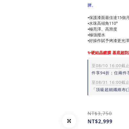
牌。
⦁保護漆面最佳達15個
⦁水珠高傾角110°
⦁極亮澤、高滑度
⦁極強撥水
⦁好操作賦予烤漆更光
✨硬結晶鍍膜 基底超防
至
08/10 16:00
截
件享94折；任兩件
至
08/31 16:00
截
「頂級超細纖維布(
NT$3,750
NT$2,999