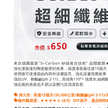
來自德國最新"Si-Carbon 矽碳複合技術" 晶體鍍膜🔥
強化漆面達到陶瓷般密封效果，保護漆面最佳達15個月
使用後可使漆面由內而外深層提亮，強化深邃視覺效果
強抗UV、耐酸鹼(ph 2-11)，高傾角110°+ 強潑水.絲
強化後的表面也不易沾染髒污且清潔容易
🗣 持久性 : 長達15個月/20,000公里/耐酸鹼(
pH
2-11)/
🗣操作難易度 : ★★★★☆ (4/5) DIY高手，產品特