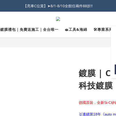
026車友推薦新車鍍膜１００% 成功的秘訣，全靠這組😎　 ( 查看鍍膜攻略✔
【亮車C位賞】➤8/1-8/10全館任兩件88折!!
★限時 :滿$499 ➨超商免運★
026車友推薦新車鍍膜１００% 成功的秘訣，全靠這組😎　 ( 查看鍍膜攻略✔
✨鍍膜禮包｜免費送施工｜全台唯一
🧽工具&海綿
🛠️專業系列｜
鍍膜 | CC
科技鍍膜
德國原裝，全新Si-C
🥇連續第18年《auto m