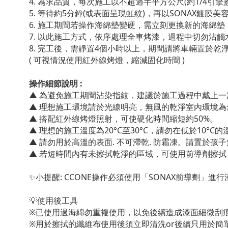
4. 為求品質，每次施工以不超過半平方公尺(約1/4引擎
5. 等待約5分鐘(或表面呈現虹紋)，再以SONAX鍍膜
6. 施工期間若操作海綿墊變硬，需立刻更換新的海綿
7. 以此施工方式，依序處理全車烤漆，過程中切勿沾觸
8. 完工後，需靜置4個小時以上，期間請將車輛置於乾
( 可視情況使用紅外線烤燈，縮減固化時間 )
操作細節說明 :
▲ 為避免施工期間沾染指紋，建議於施工過程中戴上一
▲
理想施工環境請於光線明亮，無風的乾淨室內環境為
▲
搭配紅外線烤燈照射，可使硬化時間縮短約50%。
▲
理想的施工溫度為20°C至30°C，請勿在低於10°C
▲
請勿用於高溫的表面. 不可滯乾. 防霜凍。請置於孩
▲
若短時間內有未擦拭乾淨的區域，可使用前導劑擦拭，
✨小提醒: CCONE操作必須使用「SONAX前導劑」
💡使用後工具
※已使用過海綿勿重複使用，以免後續造成漆面細微刮
※用於擦拭的纖維布使用後須立即清洗or後續只用於簡