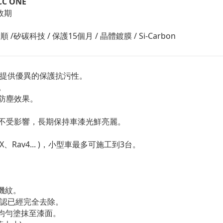
CC ONE
年效期
 /矽碳科技 / 保護15個月 / 晶體鍍膜 / Si-Carbon
果並提供優異的保護抗污性。
。
防塵效果。
不受影響，長期保持車漆光鮮亮麗。
X、Rav4... )，小型車最多可施工到3台。
機紋。
確認已經完全去除。
字均勻塗抹至漆面。