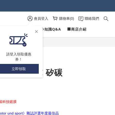
 )
會員登入
購物車(0)
聯絡我們
 )
PROFILINE
✍愛車小知識Q&A
🏢商店介紹
立即購買
請登入領取優惠
券！
立即領取
 ONE | SiC 矽碳
矽碳科技鍍膜
otor und sport》雜誌評選年度最佳品