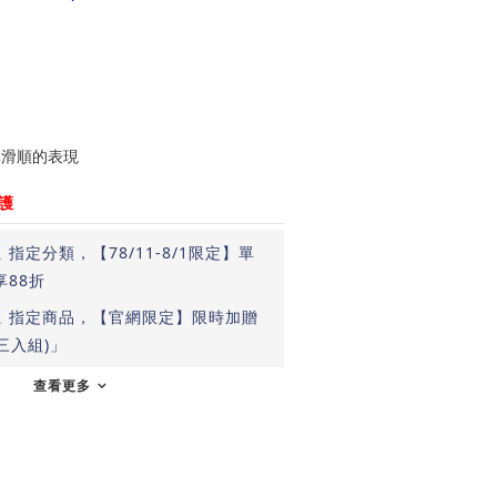
月
澤滑順的表現
護
止
指定分類，【78/11-8/1限定】單
享88折
止
指定商品，【官網限定】限時加贈
三入組)」
查看更多