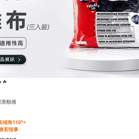
🔥
綢般滑順感
高
傾角
110°+
性瞭若指掌