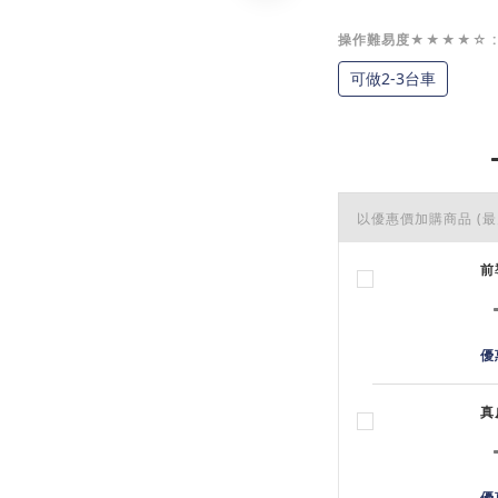
操作難易度★★★★☆
可做2-3台車
以優惠價加購商品
(最
前
優
真
優