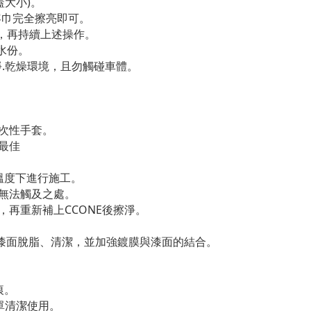
蓋大小)。
美容巾完全擦亮即可。
墊，再持續上述操作。
水份。
淨.乾燥環境，且勿觸碰車體。
次性手套。
最佳
的溫度下進行施工。
子無法觸及之處。
再重新補上CCONE後擦淨。
進行漆面脫脂、清潔，並加強鍍膜與漆面的結合。
痕。
單清潔使用。