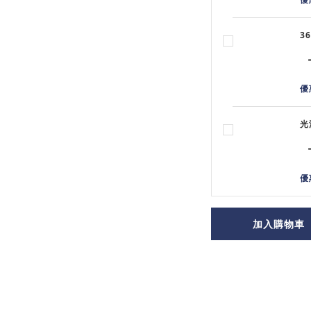
3
優
光
優
加入購物車