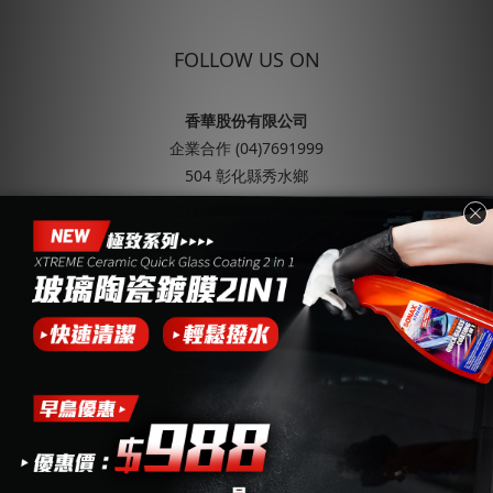
FOLLOW US ON
香華股份有限公司
企業合作 (04)7691999
504 彰化縣秀水鄉
彰水路二段102巷58弄26號
統編：22414026
ABOUT
關於SONAX
品牌歷史與發展
企業永續責任
產品體驗企劃