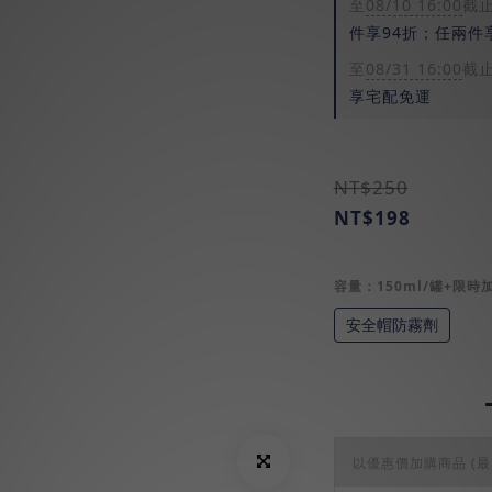
至
08/10 16:00
截
件享94折；任兩件
至
08/31 16:00
截
享宅配免運
NT$250
NT$198
容量：150ml/罐+限時加
安全帽防霧劑
以優惠價加購商品
(最