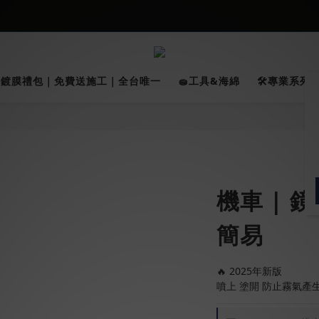
026車友推薦新車鍍膜１００% 成功的秘訣，全靠這組😎　 ( 查看鍍膜攻略✔
★限時 :滿$499 ➨超商免運★
026車友推薦新車鍍膜１００% 成功的秘訣，全靠這組😎　 ( 查看鍍膜攻略✔
✨鍍膜禮包｜免費送施工｜全台唯一
🧽工具&海綿
🛠️專業系列｜
機車 | 鏡
簡易
🔥 2025年新版
噴上 塗開 防止霧氣產