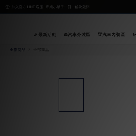
2
加入官方 LINE 客服 · 專業小幫手一對一解決疑問
2
🎉最新活動
🚘汽車外裝區
🚖汽車內裝區
全部商品
全部商品