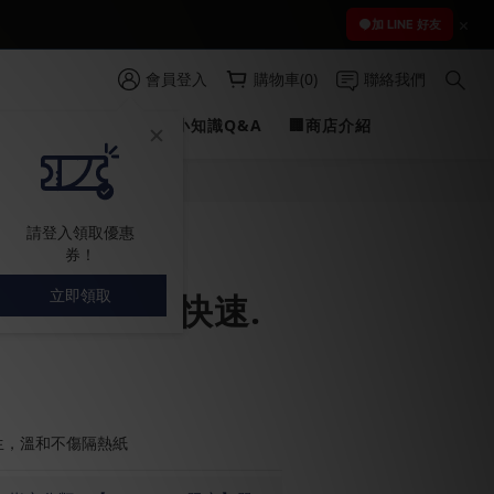
 )
加 LINE 好友
 )
會員登入
購物車(0)
聯絡我們
PROFILINE
✍愛車小知識Q&A
🏢商店介紹
立即購買
請登入領取優惠
券！
立即領取
片防霧劑 | 快速.
生，溫和不傷隔熱紙