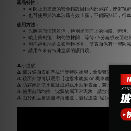
產品特性 :
可防止未塗層的安全帽護目鏡內部起霧，使駕視
也可使用於汽車玻璃有效止霧，不傷隔熱紙，行車
使用方法 :
先將表面清潔乾淨，特別是表面上的油膜、髒污
噴上藥劑後，均勻塗抹開，等待3-5分鐘或表面乾燥 
用不起毛球的柔布輕輕擦亮，使表面保有一層防
請用在未有特殊塗層的護目鏡。
🔔小提醒
🔺 部分鏡面表面有抗汙等特殊塗層，會影響防霧劑附
🔺 鏡面外部可以選用【超撥水鍍膜 or 機車鍍膜】來
🔺 防霧劑是使水氣凝成超親水貼附表面，若水氣過多
🔺 使用前請均搖，
沈澱物屬正常現象，請放心使用。
🔺
由於商品自德國垮海運送，過程遙遠商品可能稍有形