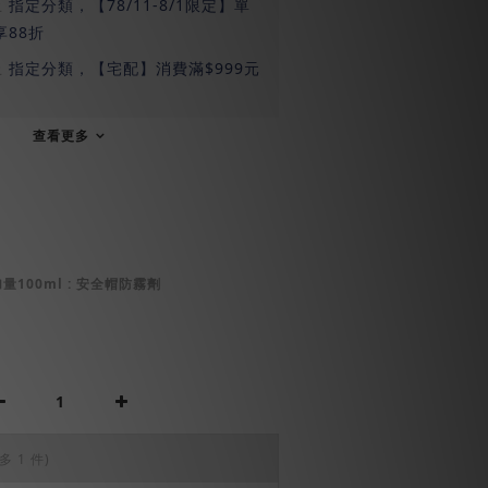
止
指定分類，【78/11-8/1限定】單
享88折
止
指定分類，【宅配】消費滿$999元
查看更多
量100ml
: 安全帽防霧劑
多 1 件)