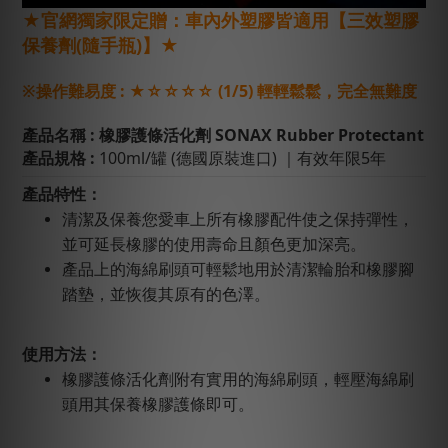
★官網獨家限定贈：車內外塑膠皆適用【三效塑膠
保養劑(隨手瓶)】
★
※
操作難易度 : ★☆☆☆☆ (1/5) 輕輕鬆鬆，完全無難度
產品名稱 : 橡膠護條活化劑 SONAX Rubber Protectant
產品規格 :
100ml/罐 (德國原裝進口)
｜有效年限5年
產品特性：
清潔及保養您愛車上所有橡膠配件使之保持彈性，
並可延長橡膠的使用壽命且顏色更加深亮。
產品上的海綿刷頭可輕鬆地用於清潔輪胎和橡膠腳
踏墊，並恢復其原有的色澤。
使用方法：
橡膠護條活化劑附有實用的海綿刷頭，輕壓海綿刷
頭用其保養橡膠護條即可。