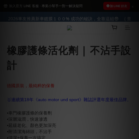
加入官方 LINE 客服 · 專業小幫手一對一解決疑問
2026車友推薦新車鍍膜１００% 成功的秘訣，全靠這組😎　 ( 查
2026車友推薦新車鍍膜１００% 成功的秘訣，全靠這組😎　 ( 查
加 LINE 好友
看鍍膜攻略✔ )
看鍍膜攻略✔ )
【亮車C位賞】➤8/1-8/10全館任兩件88折!!
橡膠護條活化劑 | 不沾手設
★限時 :滿$499 ➨超商免運★
計
2026車友推薦新車鍍膜１００% 成功的秘訣，全靠這組😎　 ( 查
看鍍膜攻略✔ )
德國原裝，最純粹的保養
🥇連續第18年《auto motor und sport》雜誌評選年度最佳品牌。
⦁車門橡膠護條的保養劑
⦁深層滋潤，快速滲透
⦁延緩老化、顏色更加深亮
⦁附清潔海綿頭，不沾手
⦁清潔+保養一次搞定