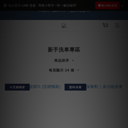
加入官方 LINE 客服 · 專業小幫手一對一解決疑問
2026車友推薦新車鍍膜１００% 成功的秘訣，全靠這組😎　 ( 查
加 LINE 好友
★限時 :滿$499 ➨超商免運★
看鍍膜攻略✔ )
2026車友推薦新車鍍膜１００% 成功的秘訣，全靠這組😎　 ( 查
看鍍膜攻略✔ )
新手洗車專區
商品排序
每頁顯示 24 個
★官網獨家
塑料保養