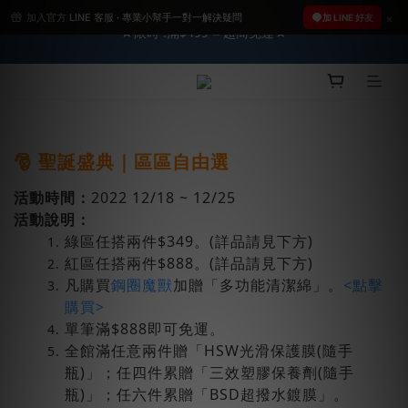
加入官方 LINE 客服 · 專業小幫手一對一解決疑問
2026車友推薦新車鍍膜１００% 成功的秘訣，全靠這組😎　 ( 查
加 LINE 好友
★限時 :滿$499 ➨超商免運★
看鍍膜攻略✔ )
2026車友推薦新車鍍膜１００% 成功的秘訣，全靠這組😎　 ( 查
看鍍膜攻略✔ )
🎅 聖誕盛典｜區區自由選
活動時間：
2022 12/18 ~ 12/25
活動說明：
綠區任搭兩件$349。(詳品請見下方)
紅區任搭兩件$888。(詳品請見下方)
凡購買
鋼圈魔獸
加贈「多功能清潔綿」。
<點擊
購買>
單筆滿$888即可免運。
全館滿任意兩件贈「HSW光滑保護膜(隨手
瓶)」；任四件累贈「三效塑膠保養劑(隨手
瓶)」；任六件累贈「BSD超撥水鍍膜」。