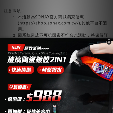
注意事項：
本活動為SONAX官方商城獨家優惠
(https://shop.sonax.com.tw/),其他平台不適
用。
因系統造成不可抗因素不符合此活動，將保留訂
單替換下單金額商品。
特殊活動商品已為特殊優惠價，故無法參與本賣
場其他優惠活動。 ( 如 : 滿額贈、使用購物金、
會員點數折抵...等 )
本活動如發生系統異常/BUG等狀況，導致訂單
或金額異常，將以公告之正確方式重新計算並成
立訂單，如需取消訂購，請通知客服處理。
本活動SONAX台灣官方商城保有活動最終解釋
權。