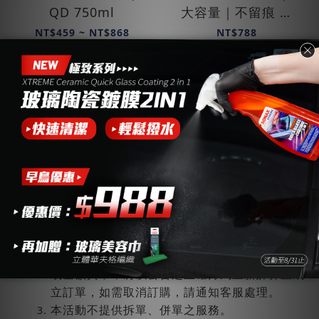
QD 750ml
大容量｜不留痕 ｜
邁阿密特仕版
NT$459 ~ NT$868
NT$788
NT$1,300
NT$999
加入購物車
加入購物車
注意事項：
本活動為SONAX官方商城獨家優惠
(https://shop.sonax.com.tw/)，其他平台不
適用。
本活動如發生系統異常/BUG等狀況，導致訂單
或金額異常，將以公告之正確方式重新計算並成
立訂單，如需取消訂購，請通知客服處理。
本活動不提供拆單、併單之服務。