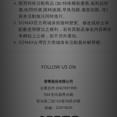
購買特殊活動商品 (如:特殊桶裝優惠,福利品特
價,快閃特價,限時搶購,早鳥預購.優惠加購..等)
與本活動無法同時進行。
SONAX官方商城保留隨時變更、修改或終止本
點數使用辦法之權利，若有異動及修改內容將在
本網站上公佈，恕不另外通知。
SONAX台灣官方商城保有活動最終解釋權。
FOLLOW US ON
香華股份有限公司
企業合作 (04)7691999
504 彰化縣秀水鄉
彰水路二段102巷58弄26號
統編：22414026