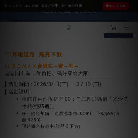
加入官方 LINE 客服 · 專業小幫手一對一解決疑問
2026車友推薦新車鍍膜１００% 成功的秘訣，全靠這組😎　 ( 查
加 LINE 好友
★限時 :滿$499 ➨超商免運★
看鍍膜攻略✔ )
2026車友推薦新車鍍膜１００% 成功的秘訣，全靠這組😎　 ( 查
prev
next
看鍍膜攻略✔ )
🙋‍♀️
奔馳道路 無亮不歡
🙋‍♂️ＳＯＮＡＸ會員在～哪～裡～
趁老闆出差，偷偷把加碼好康給大家
▌活動時間 : 2026/3/11(三) ~ 3 / 19 (四)
▌活動說明 :
全館任兩件現折$100；任三件加碼贈「光滑洗
車精(輕巧瓶)」
任一鍍膜加購「光滑洗車精500ml」下殺$99(市
價:$250)
限時組合特惠中(詳品見下方)