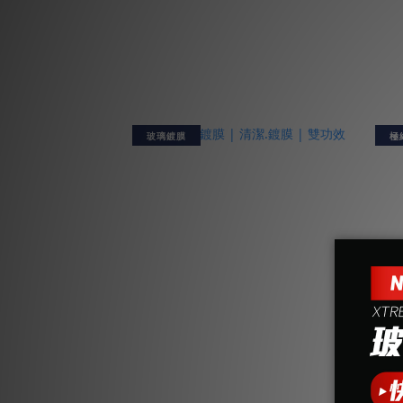
玻璃鍍膜
極