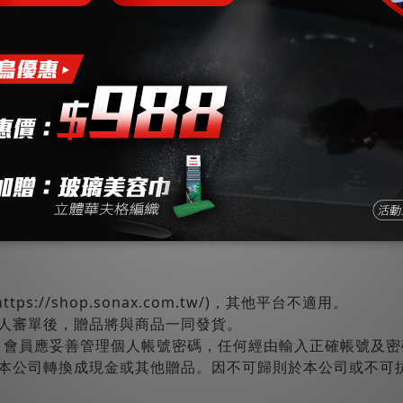
泡沫巨人 Foam­Giant
BSD 超撥水鍍膜 | Q
hampoo (PA壺.泡沫槍)
750ml
NT$788
NT$459 ~ NT$868
NT$850
NT$1,300
s://shop.sonax.com.tw/)，其他平台不適用。
人審單後，贈品將與商品一同發貨。
用，會員應妥善管理個人帳號密碼，任何經由輸入正確帳號及
本公司轉換成現金或其他贈品。因不可歸則於本公司或不可