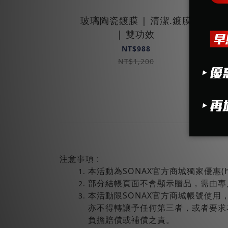
玻璃陶瓷鍍膜 | 清潔.鍍膜
| 雙功效
S
NT$988
NT$1,200
注意事項 :
本活動為SONAX官方商城獨家優惠(http
部分結帳頁面不會顯示贈品，需由專
本活動限SONAX官方商城帳號使
亦不得轉讓予任何第三者，或者要求
負擔賠償或補償之責。