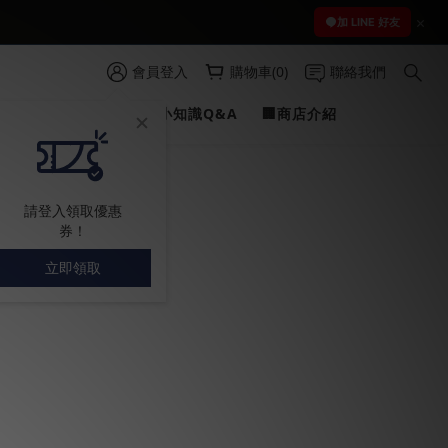
 )
加 LINE 好友
 )
會員登入
購物車(0)
聯絡我們
PROFILINE
✍愛車小知識Q&A
🏢商店介紹
prev
next
請登入領取優惠
券！
立即領取