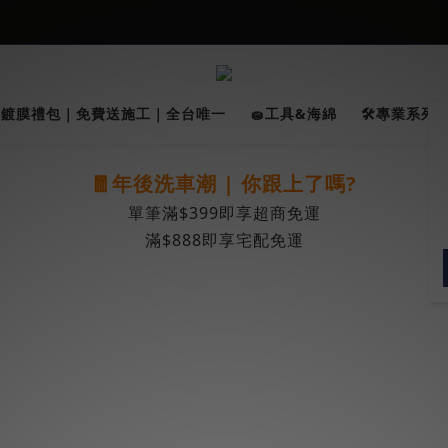
026車友推薦新車鍍膜１００% 成功的秘訣，全靠這組😎　 ( 查看鍍膜攻略✔
★限時 :滿$499 ➨超商免運★
026車友推薦新車鍍膜１００% 成功的秘訣，全靠這組😎　 ( 查看鍍膜攻略✔
✨鍍膜禮包｜免費送施工｜全台唯一
🧽工具&海綿
🛠️專業系列｜
🧧年後洗車潮 | 你跟上了嗎?
單筆滿$399即享超商免運
滿$888即享宅配免運
)
。