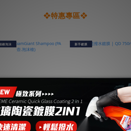
❖特惠專區❖
細緻泡沫
新手鍍膜