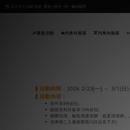
2
加入官方 LINE 客服 · 專業小幫手一對一解決疑問
2
🎉最新活動
🚘汽車外裝區
🚖汽車內裝區
▍活動時間 :
2026 2/23(一) ～ 3/1(日
▍
活動內容 :
單件享8%折扣。
鍍膜系列升級享10%折扣。
鋼圈清潔、輪胎清護加贈「超柔清潔綿」
洗車精二入優惠開跑!!(詳品見下方)