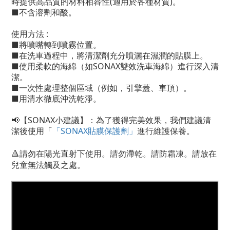
時提供高品質的材料相容性(適用於各種材質)。
■不含溶劑和酸。
使用方法 :
■將噴嘴轉到噴霧位置。
■在洗車過程中，將清潔劑充分噴灑在濕潤的貼膜上。
■使用柔軟的海綿（如SONAX雙效洗車海綿）進行深入清
潔。
■一次性處理整個區域（例如，引擎蓋、車頂）。
■用清水徹底沖洗乾淨。
📢【SONAX小建議】：為了獲得完美效果，我們建議清
潔後使用「
「SONAX貼膜保護劑」
進行維護保養。
🔺
請勿在陽光直射下使用。請勿滯乾。請防霜凍。請放在
兒童無法觸及之處。