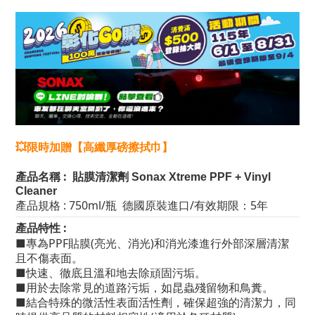
💥限時加贈【高纖厚磅擦拭巾】
產品名稱 :
貼膜清潔劑
Sonax Xtreme PPF + Vinyl
Cleaner
產品規格 :
750ml/瓶 德國原裝進口
/有效期限：5年
產品特性 :
■專為PPF貼膜(亮光、消光)和消光漆進行外部深層清潔
且不傷表面。
■快速、徹底且溫和地去除頑固污垢。
■用於去除常見的道路污垢，如昆蟲殘留物和鳥糞。
■結合特殊的微活性表面活性劑，確保超強的清潔力，同