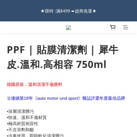
2026車友推薦新車鍍膜１００% 成功的秘訣，全靠這組😎　 ( 查
看鍍膜攻略✔ )
2026車友推薦新車鍍膜１００% 成功的秘訣，全靠這組😎　 ( 查
看鍍膜攻略✔ )
PPF | 貼膜清潔劑 | 犀牛
皮.溫和.高相容 750ml
德國原裝，溫和清潔不傷膜料
🥇連續第18年《auto motor und sport》雜誌評選年度最佳品牌
⦁深層清潔髒污
⦁快速、溫和不傷材質
⦁極高材質相容性
⦁不含溶劑和酸
⦁冷車使用，即時軟化清潔髒污