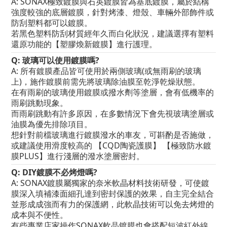
A: SONAX極致鍍膜與石英鍍膜皆為基底鍍膜，屬於結構
強度較強的底層鍍膜，針對烤漆、燈殼、車輛外部飾件或
防刮塑料都可以鍍膜。
若黑色塑料防刮材質經年久而白化狀況，建議選擇有塑料
還原功能的【塑膠煥新鍍膜】進行護理。
Q: 玻璃可以使用鍍膜嗎?
A: 所有鍍膜產品皆可使用於兩側玻璃(或無雨刷的玻璃
上)，施作鍍膜前需先將玻璃除油膜至乾淨乾燥狀態。
在有雨刷的玻璃使用鍍膜或撥水劑等塗層，會有低機率的
雨刷跳動現象。
而雨刷跳動有許多原因，在多數情況下會先視玻璃塗層或
油膜為優先排除項目。
想針對前檔玻璃進行鍍膜潑水的車友，可斟酌是否施做，
或建議使用滑度較高的 【CQD陶瓷護膜】 【極致防水鍍
膜PLUS】進行淺層的潑水塗層密封。
Q: DIY鍍膜不必烤燈嗎?
A: SONAX鍍膜屬獨家的奈米軟晶材料技術研發，可使鍍
膜深入填補漆面細孔達到密封保護的效果，自主完全結合
並形成成強而有力的保護網，此軟晶技術可以免去烤燈的
成本與不便性。
有些專業店家操作SONAX軟晶鍍膜也會搭配短波紅外線