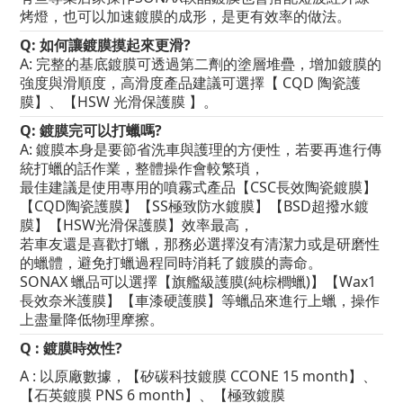
烤燈，也可以加速鍍膜的成形，是更有效率的做法。
Q: 如何讓鍍膜摸起來更滑?
A: 完整的基底鍍膜可透過第二劑的塗層堆疊，增加鍍膜的
強度與滑順度，高滑度產品建議可選擇【 CQD 陶瓷護
膜】、【HSW 光滑保護膜 】。
Q: 鍍膜完可以打蠟嗎?
A: 鍍膜本身是要節省洗車與護理的方便性，若要再進行傳
統打蠟的話作業，整體操作會較繁瑣，
最佳建議是使用專用的噴霧式產品【CSC長效陶瓷鍍膜】
【CQD陶瓷護膜】【SS極致防水鍍膜】【BSD超撥水鍍
膜】【HSW光滑保護膜】效率最高，
若車友還是喜歡打蠟，那務必選擇沒有清潔力或是研磨性
的蠟體，避免打蠟過程同時消耗了鍍膜的壽命。
SONAX 蠟品可以選擇【旗艦級護膜(純棕櫚蠟)】【Wax1
長效奈米護膜】【車漆硬護膜】等蠟品來進行上蠟，操作
上盡量降低物理摩擦。
Q : 鍍膜時效性?
A : 以原廠數據，【矽碳科技鍍膜 CCONE 15 month
】、
【石英鍍膜 PNS 6
month
】、
【極致鍍膜