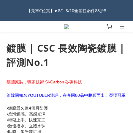
2026車友推薦新車鍍膜１００% 成功的秘訣，全靠這組😎　 ( 查
看鍍膜攻略✔ )
★限時 :滿$499 ➨超商免運★
2026車友推薦新車鍍膜１００% 成功的秘訣，全靠這組😎　 ( 查
看鍍膜攻略✔ )
鍍膜 | CSC 長效陶瓷鍍膜 |
評測No.1
德國原裝，獨家技術 Si-Carbon 矽碳科技
🥇韓國知名YOUTUBER測評，在各國80品中脫穎而出，榮獲冠軍
⦁鍍膜最久達4個月防護
⦁柔滑觸感、高感光澤
⦁輕鬆上手、快速完工
⦁激優撥水、立體水珠
⦁貼膜、消光漆可用