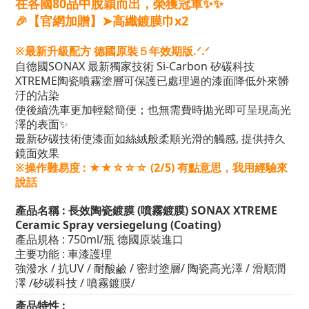
在各國80品中脫穎而出，榮獲冠軍✨✨
🎉【
官網加贈】➤高纖鍍膜巾x2
※最新升級配方 德國原裝５年效期版.ᐟ.ᐟ
自德國SONAX 最新獨家技術 Si-Carbon 矽碳科技
XTREME
陶瓷噴霧塗層可保護已處理過的漆面降低外來髒
汙的沾染
使後續洗車更加輕鬆簡便
；
也無需費時拋光即可呈現高光
澤的表面✨
最新矽碳技術使漆面如絲絨般柔順光滑的觸感
, 提供
持久
鏡面效果
※操作難易度 : ★★
☆
☆☆ (2/5) 有點意思，我用經驗來
說話
產品名稱 : 長效陶瓷鍍膜 (噴霧鍍膜)
SONAX XTREME
Ceramic Spray versiegelung (Coating)
產品規格 : 750ml/瓶 德國原裝進口
主要功能 : 車漆護理
強潑水 / 抗UV / 耐酸鹼 / 密封塗層/ 陶瓷高光澤 / 滑順潤
澤 /矽碳科技 / 噴霧鍍膜/
產品特性 :