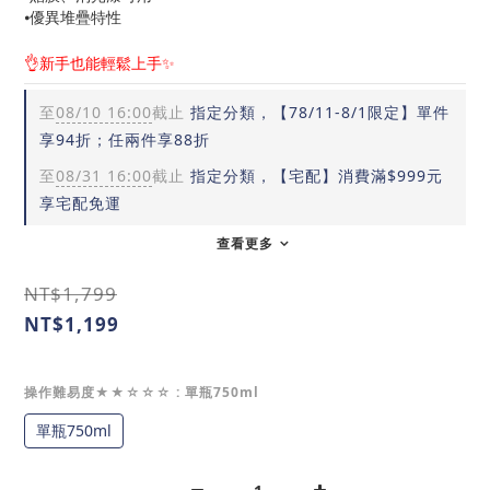
⦁優異堆疊特性
👌新手也能輕鬆上手✨
至
08/10 16:00
截止
指定分類，【78/11-8/1限定】單件
享94折；任兩件享88折
至
08/31 16:00
截止
指定分類，【宅配】消費滿$999元
享宅配免運
查看更多
NT$1,799
NT$1,199
操作難易度★★☆☆☆
: 單瓶750ml
單瓶750ml