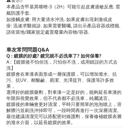
⚠️警示!!
本產品含
甲基異噻唑
-3
（
2H
）可能引起皮膚過敏反應
.
需
戴防護手套
.
如接觸皮膚
:
用大量清水沖洗
.
如果皮膚出現刺激或皮
疹
:
迅速求醫就診
.
如果需要醫囑
,
請出示產品容器或標籤
.
請依當地
/
國家規定處置廢棄內容物
/
容器
.
車友常問問題Q&A
Q : 鍍膜的好處? 鍍完就不必洗車了? 如何保養?
A :【鍍膜後不怕你洗，只怕你不洗，或用錯誤的方式去
洗】
鍍膜會在車漆表面形成一層保護膜，可以增加潑水、抗
污、抗UV、耐酸鹼、易潔、光澤提升、保護等許多效
果，
選擇好的鍍膜藥劑，對車漆一定是好的，能夠延長車漆的
年限與視覺效果，但不代表都不必洗車，純屬謠言。
鍍膜後的車輛會更好清潔，平時只要簡單的泡泡噴上，溶
解髒污並刷洗沖掉即可，
一段時間再進行一次深層清潔。
最佳建議清潔完可以搭配密封維護劑，保養修補鍍膜表層
的潑水介面，以延長鍍膜的效果。