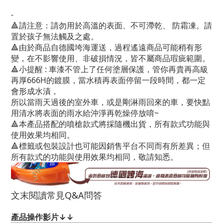
-
🔺
請注意：請勿用於高溫的表面
、
不可滯乾、
防霜凍。請
置於孩子無法觸及之處。
🔺
由於商品自德國垮海運送，過程遙遠商品可能稍有形
變，在不影響使用、非破損情況，皆不屬商品瑕疵範圍。
🔺
小提醒 :
車漆不管上了任何塗層保護，管你再貴再高級
再厚666H的鍍膜，當水積再表面停留一段時間，都一定
會形成水漬，
所以當雨天過後的室外車，或是剛淋雨回來的車，要快點
用清水將表面的雨水給沖淨再乾燥停放唷~
🔺
本產品搭配的噴槍款式將採隨機出貨，所有款式功能與
使用效果均相同。
🔺
標籤或包裝設計也可能因銷售平台不同而有所差異；
但
所有款式的功能與使用效果均相同，敬請知悉。
文末閱讀常見Q&A問答
產品操作影片↓↓