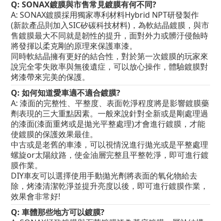
Q: SONAX鍍膜與市售常見鍍膜有何不同?
A: SONAX鍍膜採用獨家專利材料Hybrid NPT研發製作
(新款產品則加入SIC矽碳科技材料)，為軟結晶鍍膜，與市
售鍍膜最大不同就是韌性的提升，面對外力或髒汙侵蝕時
將發揮以柔克剛的原理來保護車漆。
同時軟結晶擁有更好的結合性，對於第一次鍍膜的玩家來
說完全零失敗率與無後遺症，可以放心操作，體驗鍍膜對
烤漆帶來完美的保護。
Q: 如何知道愛車適不適合鍍膜?
A: 漆面的完整性、平整度、表面乾淨程度將是影響鍍膜藥
劑表現的三大重點因素。一般來說針對全新或是剛處理過
的漆面(漆面重烤或是拋光平整處理)才會進行鍍膜，才能
使鍍膜的保護效果最佳。
中古或是老舊的車漆，可以視情況進行拋光或是平整處理
螺旋or太陽紋路，使金油層完整且平整乾淨，即可進行鍍
膜作業。
DIY車友可以選擇使用手動拋光劑將表面的氧化物給去
除，烤漆清潔乾淨並提升亮度以後，即可進行鍍膜作業，
效果會非常好!
Q: 車體那些地方可以鍍膜?