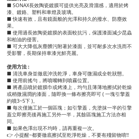
■ SONAX長效陶瓷鍍膜可提供光亮及滑溜感，適用於烤
漆、鍍鉻、塑料和車燈及玻璃。
■
快速有效，且有鏡面般的光澤和持久的撥水、防塵效
果。
■
使用過長效陶瓷鍍膜的表面較抗污，保護漆面減少昆蟲
和柏油的侵害。
■
可大大降低灰塵髒污附著於漆面，並可耐多次水洗而不
受影響，長期保持車漆光鮮亮麗。
使用方法 :
■
清洗車身並徹底沖洗乾淨，車身可微濕或全乾狀態。
■
使用前搖勻，將噴嘴轉到噴霧位置。
■
將產品噴於鍍膜巾或烤漆上，均勻且薄薄地擦拭於乾燥
或稍微濕潤的漆面，隨即換一條布擦亮即可 ( 一塊引擎蓋
約噴3~5下 )。
■
每次僅施工於一個區塊；如引擎蓋，先塗抹一半的引擎
蓋立即擦亮後再施工另外一半，其餘區塊施工方法亦相
同。
■
如果色澤出現不均時
，
請再重複一次。
👉 小提醒~都要
徹底擦拭至乾淨乾燥，不要有殘留物唷!!