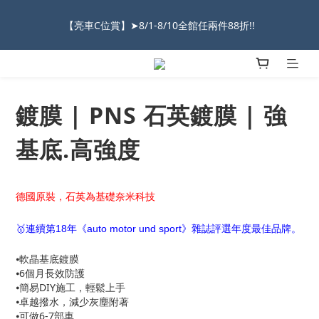
【亮車C位賞】➤8/1-8/10全館任兩件88折!!
2026車友推薦新車鍍膜１００% 成功的秘訣，全靠這組😎　 ( 查
看鍍膜攻略✔ )
★限時 :滿$499 ➨超商免運★
2026車友推薦新車鍍膜１００% 成功的秘訣，全靠這組😎　 ( 查
鍍膜 | PNS 石英鍍膜 | 強
看鍍膜攻略✔ )
基底.高強度
德國原裝，石英為基礎奈米科技
🥇連續第18年《auto motor und sport》雜誌評選年度最佳品牌。
⦁軟晶基底鍍膜
⦁6個月長效防護
⦁簡易DIY施工，輕鬆上手
⦁卓越撥水，減少灰塵附著
⦁可做6-7部車