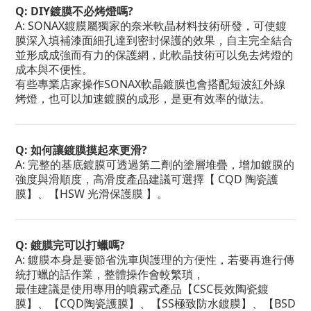
Q: DIY鍍膜不必烤燈嗎?
A: SONAX鍍膜屬獨家的奈米軟晶材料技術研發，可使鍍
膜深入填補漆面細孔達到密封保護的效果，自主完全結合
並形成成強而有力的保護網，此軟晶技術可以免去烤燈的
成本與不便性。
有些專業店家操作SONAX軟晶鍍膜也會搭配短波紅外線
烤燈，也可以加速鍍膜的成形，是更有效率的做法。
Q: 如何讓鍍膜摸起來更滑?
A: 完整的基底鍍膜可透過第二劑的塗層堆疊，增加鍍膜的
強度與滑順度，高滑度產品建議可選擇【 CQD 陶瓷護
膜】、【HSW 光滑保護膜 】。
Q: 鍍膜完可以打蠟嗎?
A: 鍍膜本身是要節省洗車與護理的方便性，若要再進行傳
統打蠟的話作業，整體操作會較繁瑣，
最佳建議是使用專用的噴霧式產品【CSC長效陶瓷鍍
膜】、【CQD陶瓷護膜】、【SS極致防水鍍膜】、【BSD