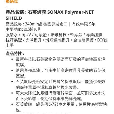
鬆搞定
-
產品名稱
:
石英鍍膜 SONAX Polymer-NET
SHIELD
產品規格 :
340ml/
罐 德國原裝進口
｜有效年限 5年
主要功能: 車漆護理
強潑水 / 抗UV / 耐酸鹼 / 奈米科技 / 軟結晶 / 專業鍍膜
抗汙易潔 / 光澤提升 / 滑順觸感提升 / 金油層保護 / DIY好
上手
產品特性 :
最新科技以石英礦物為基礎而研發的革命性高光澤
鍍膜。
適用各種車漆，可產生即高密度且具長效的石英保
護層。
石英
鍍膜是極安定且亮麗的保護鍍膜，能提供長效
的保護還原色澤和卓越的撥水效果。
可大大降低灰塵髒污附著於漆面，並可耐多次水洗
而不受影響，長期保持車漆光鮮亮麗。
石英
鍍膜一罐足供6-7部車之用量，使用極為輕鬆快
速。