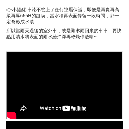
👉小提醒:車漆不管上了任何塗層保護，即便是再貴再高
級再厚666H的鍍膜，當水積再表面停留一段時間，都一
定會形成水漬
所以當雨天過後的室外車，或是剛淋雨回來的車車，要快
點用清水將表面的雨水給沖淨再乾燥停放唷~
-