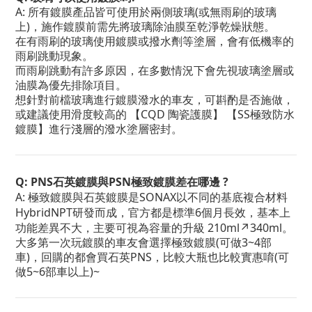
A: 所有鍍膜產品皆可使用於兩側玻璃(或無雨刷的玻璃
上)，施作鍍膜前需先將玻璃除油膜至乾淨乾燥狀態。
在有雨刷的玻璃使用鍍膜或撥水劑等塗層，會有低機率的
雨刷跳動現象。
而雨刷跳動有許多原因，在多數情況下會先視玻璃塗層或
油膜為優先排除項目。
想針對前檔玻璃進行鍍膜潑水的車友，可斟酌是否施做，
或建議使用滑度較高的 【CQD 陶瓷護膜】 【SS
極致防水
鍍膜
】進行淺層的潑水塗層密封。
Q: PNS石英鍍膜與PSN極致鍍膜差在哪邊 ?
A: 極致鍍膜與石英鍍膜是SONAX以不同的基底複合材料
HybridNPT研發而成，官方都是標準6個月長效，基本上
功能差異不大，主要可視為容量的升級 210ml↗340ml。
大多第一次玩鍍膜的車友會選擇極致鍍膜(可做3~4部
車)，回購的都會買石英PNS，比較大瓶也比較實惠唷(可
做5~6部車以上)~