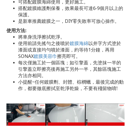
可搭配鍍膜海綿使用，更好施工。
搭配鍍膜維護劑保養，效果最長可達6-9個月以上的
保護。
是新車推薦鍍膜之一，DIY零失敗率可放心操作。
使用方法:
將車身洗淨擦拭乾淨。
使用前請先搖勻之後噴於
鍍膜海綿
以井字方式塗於
漆面或直接均勻噴於漆面，約等待1分鐘，再用
SONAX
鍍膜美容巾
擦亮即可。
每次僅施工於一個區塊；如引擎蓋，先塗抹一半的
引擎蓋立即擦亮後再施工另外一半，其餘區塊施工
方法亦相同。
小提醒~任何鍍膜劑、封體、棕櫚蠟，最後完成的動
作，都要徹底擦拭至乾淨乾燥，不要有殘留物唷!