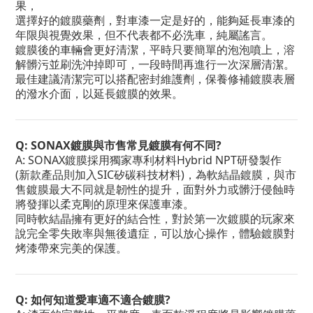
果，
選擇好的鍍膜藥劑，對車漆一定是好的，能夠延長車漆的
年限與視覺效果，但不代表都不必洗車，純屬謠言。
鍍膜後的車輛會更好清潔，平時只要簡單的泡泡噴上，溶
解髒污並刷洗沖掉即可，
一段時間再進行一次深層清潔。
最佳建議清潔完可以搭配密封維護劑，保養修補鍍膜表層
的潑水介面，以延長鍍膜的效果。
Q: SONAX鍍膜與市售常見鍍膜有何不同?
A: SONAX鍍膜採用獨家專利材料Hybrid NPT研發製作
(新款產品則加入SIC矽碳科技材料)，為軟結晶鍍膜，與市
售鍍膜最大不同就是韌性的提升，面對外力或髒汙侵蝕時
將發揮以柔克剛的原理來保護車漆。
同時軟結晶擁有更好的結合性，對於第一次鍍膜的玩家來
說完全零失敗率與無後遺症，可以放心操作，體驗鍍膜對
烤漆帶來完美的保護。
Q: 如何知道愛車適不適合鍍膜?