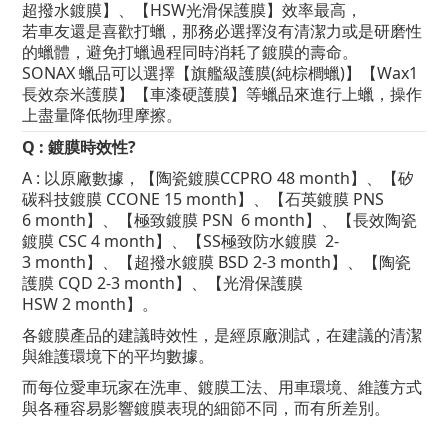
超撥水鍍膜】、【HSW光滑保護膜】效率最高，
若車友還是喜歡打蠟，那務必選擇沒有清潔力或是研磨性
的蠟體，避免打蠟過程同時消耗了鍍膜的壽命。
SONAX 蠟品可以選擇【旗艦級護膜(純棕櫚蠟)】【Wax1
長效奈米護膜】【車漆硬護膜】等蠟品來進行上蠟，操作
上盡量降低物理摩擦。
Q : 鍍膜時效性?
A : 以原廠數據，【陶瓷鍍膜CCPRO
48 month
】、
【矽
碳科技鍍膜 CCONE 15 month
】、
【石英鍍膜 PNS
6
month
】、
【極致鍍膜 PSN
6
month
】
、【
長效陶瓷
鍍膜 CSC
4
month
】、【SS極致防水鍍膜
2-
3
month
】、【超撥水鍍膜 BSD 2-3
month
】、【陶瓷
護膜 CQD
2-3
month
】、【光滑保護膜
HSW
2
month
】。
各鍍膜產品的建議時效性，是經原廠測試，在建議的清潔
與維護環境下的平均數據。
而每位愛車玩家在洗車、鍍膜工法、用車環境、維護方式
與各種容易影響鍍膜表現的細節不同，而有所差別。