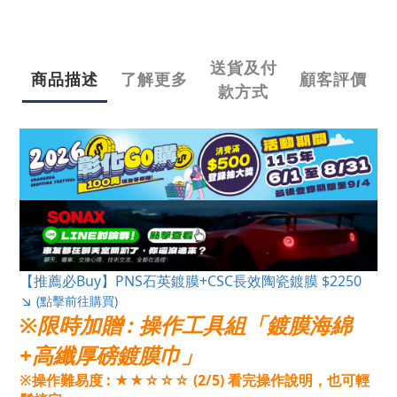
送貨及付
商品描述
了解更多
顧客評價
款方式
【推薦必Buy】PNS石英鍍膜+CSC長效陶瓷鍍膜 $2250
↘
(點擊前往購買)
※限時加贈
:
操作工具組「鍍膜海綿
+高纖厚磅鍍膜巾」
※操作難易度 : ★★☆☆☆ (2/5) 看完操作說明，也可輕