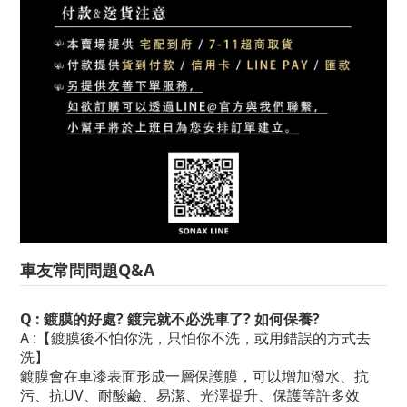
車友常問問題Q&A
Q : 鍍膜的好處? 鍍完就不必洗車了? 如何保養?
A :【鍍膜後不怕你洗，只怕你不洗，或用錯誤的方式去
洗】
鍍膜會在車漆表面形成一層保護膜，可以增加潑水、抗
污、抗UV、耐酸鹼、易潔、光澤提升、保護等許多效