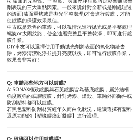
A: 漆面的完整性、平整度、表面乾淨程度將是影響鍍膜藥
劑表現的三大重點因素。一般來說針對全新或是剛處理過
的漆面(漆面重烤或是拋光平整處理)才會進行鍍膜，才能
使鍍膜的保護效果最佳。
中古或是老舊的車漆，可以視情況進行拋光或是平整處理
螺旋or太陽紋路，使金油層完整且平整乾淨，即可進行鍍
膜作業。
DIY車友可以選擇使用手動拋光劑將表面的氧化物給去
除，烤漆清潔乾淨並提升亮度以後，即可進行鍍膜作業，
效果會非常好 !
Q: 車體那些地方可以鍍膜?
A: SONAX極致鍍膜與石英鍍膜皆為基底鍍膜，屬於結構
強度較強的底層鍍膜，針對烤漆、燈殼、車輛外部飾件或
防刮塑料都可以鍍膜。
若黑色塑料防刮材質經年久而白化狀況，建議選擇有塑料
還原功能的【
塑橡膠煥新凝膠
】進行護理。
Q: 玻璃可以使用鍍膜嗎?