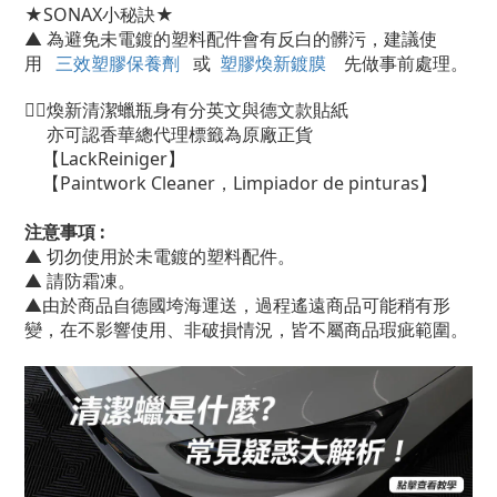
★SONAX小秘訣★
▲ 為避免未電鍍的塑料配件會有反白的髒污，建議使
用
三效塑膠保養劑
或
塑膠煥新鍍膜
先做事前處理。
👉🏻煥新清潔蠟瓶身有分英文與德文款貼紙
亦可認香華總代理標籤為原廠正貨
【LackReiniger】
【Paintwork Cleaner，Limpiador de pinturas】
注意事項 :
▲ 切勿使用於未電鍍的塑料配件。
▲ 請防霜凍。
▲由於商品自德國垮海運送，過程遙遠商品可能稍有形
變，在不影響使用、非破損情況，皆不屬商品瑕疵範圍。