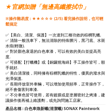
★官網加贈「無邊高纖擦拭巾」
※操作難易度 : ★★☆☆☆ (2/5) 看完操作說明，也可輕
鬆搞定
✅【美白、清潔、保護】一次達到三種功效的棕櫚乳蠟.
✅ 清除一般洗車下，無法清除的特殊髒污，黑刁底、水斑
水痕(輕微).
✅ 對於顏色衰退的白色車漆，可以有效的美白並提高亮
度.
✅ 可搭配【打蠟機】或【銅鑼燒海綿】手工操作皆可，順
手就好.
✅ 美白清潔後，同時擁有棕櫚乳蠟的特性，優異的潑水與
光澤保護.
✅ 長期停放室外車輛，可以增加使用頻率，正常操作下，
絕不會傷害到車漆.
✅ 不分車色皆可使用，若有鍍膜或是塗層密封之烤漆，建
議操作後再補上維護劑，或先詢問施工店家。
產品名稱 :
白色車煥新蠟(清潔蠟)
SONAX Paintwork