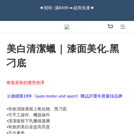
2026車友推薦新車鍍膜１００% 成功的秘訣，全靠這組😎　 ( 查
2026車友推薦新車鍍膜１００% 成功的秘訣，全靠這組😎　 ( 查
看鍍膜攻略✔ )
看鍍膜攻略✔ )
【亮車C位賞】➤8/1-8/10全館任兩件88折!!
美白清潔蠟 | 漆面美化.黑
★限時 :滿$499 ➨超商免運★
刁底
2026車友推薦新車鍍膜１００% 成功的秘訣，全靠這組😎　 ( 查
看鍍膜攻略✔ )
恢復原有的透亮色澤
🥇連續第18年《auto motor und sport》雜誌評選年度最佳品牌
⦁有效清除漆面上氧化物、黑刁底
⦁可手工操作、機器操作
⦁清潔後留下乳臘保護層
⦁有效的美白並提高亮度
⦁不分車色