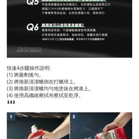
快速4步驟操作說明:
(1) 將藥劑搖勻。
(2) 將煥新清潔蠟倒在打蠟球上。
(3) 將煥新清潔蠟均勻地塗抹在烤漆上。
(4) 使用高纖維擦拭布擦拭至乾淨。
⬇️⬇️⬇️