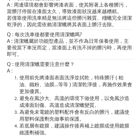
A : 周邊環境都會影響烤漆表面，使其附著上各種髒污，
當髒汙停留在漆面太久，導致漆面狀況越來越糟糕。
若僅靠使用洗車精是無法將這些髒污雜質、殘蠟完全清潔
乾淨的，因此需依賴清潔蠟將其表面上髒汙去除。
Q : 每次洗車後都要使用清潔蠟嗎?
A : 清潔蠟屬於功能型產品，並不作為日常保養使用，主
要視當下車況而定，當漆面上有洗不掉的髒污時，再使用
即可。
Q : 使用清潔蠟需要注意什麼？
A :
使用前先將漆面表面洗淨並拭乾，特殊髒汙 ( 柏
油、鐵粉、油膜...等等 ) 清潔乾淨後，再施作效果會
更加優異。
避免在風沙大、高溫的環境下做使用，以免風沙造
成漆面刮傷、高溫造成清潔蠟變質。
為避免未電鍍的塑料配件會有反白的髒污，建議使
用塑料保護劑先做事前保護。
若底層有鍍膜，建議操作後再補上鍍膜或使用鍍膜
維護劑補強。