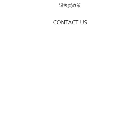
退換貨政策
CONTACT US
立即購買
周一至周五
09:00~16:30
11:30~13:00 ..zzZ
信箱
service@sonax.com.tw
LINE
@sonax.tw
(產品諮詢)
2026 © SONAX TAIWAN Company All Right Reserved