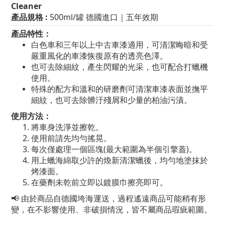
Cleaner
產品規格 :
500ml/罐 德國進口｜五年效期
產品特性：
白色車和三年以上中古車漆適用，可清潔晦暗和受
嚴重風化的車漆恢復原有的透亮色澤。
也可去除細紋，產生閃耀的光采，也可配合打蠟機
使用。
特殊的配方和溫和的研磨劑可清潔車漆表面並撫平
細紋，也可去除髒汙殘屑和少量的柏油污漬。
使用方法：
將車身洗淨並擦乾。
使用前請先均勻搖晃。
每次僅處理一個區塊(最大範圍為半個引擎蓋)。
用上蠟海綿取少許的煥新清潔蠟後，均勻地塗抹於
烤漆面。
在藥劑未乾前立即以鍍膜巾擦亮即可。
📢 由於商品自德國垮海運送，過程遙遠商品可能稍有形
變，在不影響使用、非破損情況，皆不屬商品瑕疵範圍。