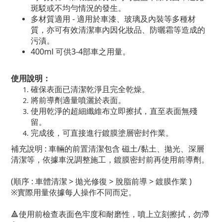
斑駁或不均勻情況的發生。
多材質適用 - 適用於車漆、玻璃及內裝等多種材
質，亦可有效清潔車內因化妝品、防曬霜等造成的
污漬。
400ml 可供3-4部車之用量。
使用說明：
確保表面已清潔乾淨且完全乾燥。
將前導劑適量噴灑於表面。
使用乾淨的超細纖維布立即擦拭，直至表面無殘
留。
完成後，可直接進行鍍膜塗層密封作業。
補充說明 : 車輛的前置清潔包含 磁土/黏土、拋光、深層
清潔等，依據車況調整施工，鍍膜密封前再使用前導劑。
(順序 : 車體清潔 > 拋光修復 > 脫脂前導 > 鍍膜作業 )
※實際用量依據每人操作不同而定。
🔺
使用前檢查表面色牢度和耐磨性，噴上立刻擦拭，勿滯