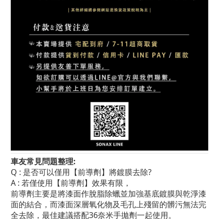
車友常見問題整理:
Q : 是否可以僅用【前導劑】將鍍膜去除?
A : 若僅使用【前導劑】效果有限，
前導劑主要是將漆面作脫脂除蠟並加強基底鍍膜與乾淨漆
面的結合，而漆面深層氧化物及毛孔上殘留的髒污無法完
全去除，最佳建議搭配36奈米手拋劑一起使用。