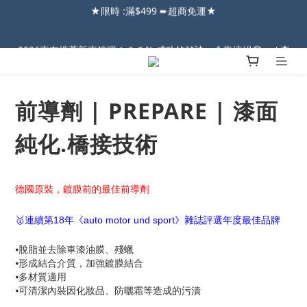
2026車友推薦新車鍍膜１００% 成功的秘訣，全靠這組😎　 ( 查
2026車友推薦新車鍍膜１００% 成功的秘訣，全靠這組😎　 ( 查
看鍍膜攻略✔ )
看鍍膜攻略✔ )
【亮車C位賞】➤8/1-8/10全館任兩件88折!!
前導劑 | PREPARE | 漆面
★限時 :滿$499 ➨超商免運★
純化.橋接技術
2026車友推薦新車鍍膜１００% 成功的秘訣，全靠這組😎　 ( 查
看鍍膜攻略✔ )
德國原裝，鍍膜前的最佳前導劑
🥇連續第18年《auto motor und sport》雜誌評選年度最佳品牌
⦁脫脂並去除車漆油膜、殘蠟
⦁形成結合介質，加強鍍膜結合
⦁多材質適用
⦁可清潔內裝因化妝品、防曬霜等造成的污漬