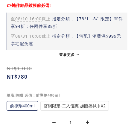
👉施作結晶鍍膜前必備!
至
08/10 16:00
截止
指定分類，【78/11-8/1限定】單件
享94折；任兩件享88折
至
08/31 16:00
截止
指定分類，【宅配】消費滿$999元
享宅配免運
查看更多
NT$1,000
NT$780
脫脂.除蠟 必備
: 前導劑400ml
前導劑400ml
官網限定-二入優惠 加贈擦拭巾X2