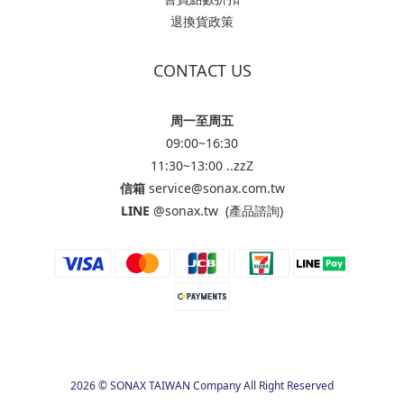
退換貨政策
CONTACT US
周一至周五
09:00~16:30
11:30~13:00 ..zzZ
信箱
service@sonax.com.tw
LINE
@sonax.tw
(產品諮詢)
2026 © SONAX TAIWAN Company All Right Reserved