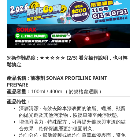
※
操作難易度 : ★★☆☆☆ (2/5) 看完操作說明，也可輕
鬆搞定
產品名稱 :
前導劑
SONAX PROFILINE PAINT
PREPARE
產品容量：
100ml / 400ml ( 於規格處選購 )
產品特性：
深層清潔 - 有效去除車漆表面的油脂、蠟層、殘留
的拋光劑及其他污染物，恢復車漆至純淨狀態。
增強附著力 - 特殊配方，可再提升鍍膜與車漆的結
合效果，確保保護層更加穩固耐久。
均勻分佈 - 幫助鍍膜或蠟均勻覆蓋車漆表面，避免