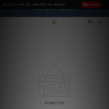
加入官方 LINE 客服 · 專業小幫手一對一解決疑問
2026車友推薦新車鍍膜１００% 成功的秘訣，全靠這組😎　 ( 查
加 LINE 好友
★限時 :滿$499 ➨超商免運★
看鍍膜攻略✔ )
2026車友推薦新車鍍膜１００% 成功的秘訣，全靠這組😎　 ( 查
看鍍膜攻略✔ )
此活動已下架