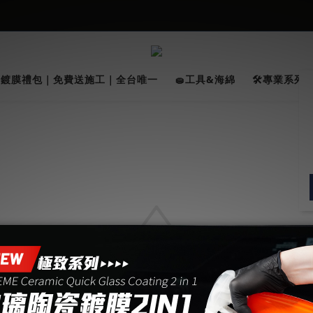
026車友推薦新車鍍膜１００% 成功的秘訣，全靠這組😎　 ( 查看鍍膜攻略✔
★限時 :滿$499 ➨超商免運★
026車友推薦新車鍍膜１００% 成功的秘訣，全靠這組😎　 ( 查看鍍膜攻略✔
✨鍍膜禮包｜免費送施工｜全台唯一
🧽工具&海綿
🛠️專業系列｜