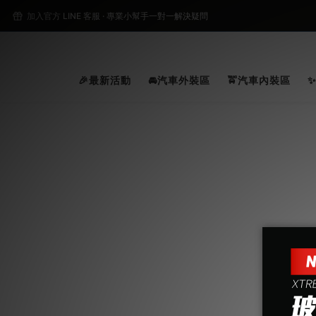
2
加入官方 LINE 客服 · 專業小幫手一對一解決疑問
2
🎉最新活動
🚘汽車外裝區
🚖汽車內裝區