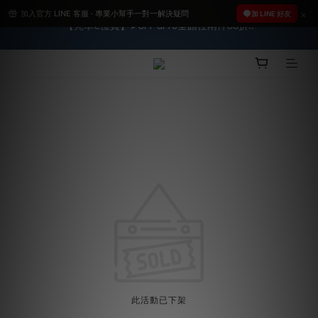
加入官方 LINE 客服 · 專業小幫手一對一解決疑問
2026車友推薦新車鍍膜１００% 成功的秘訣，全靠這組😎　 ( 查
加 LINE 好友
【亮車C位賞】➤8/1-8/10全館任兩件88折!!
看鍍膜攻略✔ )
★限時 :滿$499 ➨超商免運★
2026車友推薦新車鍍膜１００% 成功的秘訣，全靠這組😎　 ( 查
看鍍膜攻略✔ )
此活動已下架