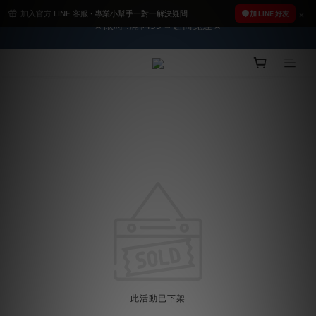
加入官方 LINE 客服 · 專業小幫手一對一解決疑問
2026車友推薦新車鍍膜１００% 成功的秘訣，全靠這組😎　 ( 查
加 LINE 好友
★限時 :滿$499 ➨超商免運★
看鍍膜攻略✔ )
2026車友推薦新車鍍膜１００% 成功的秘訣，全靠這組😎　 ( 查
看鍍膜攻略✔ )
此活動已下架