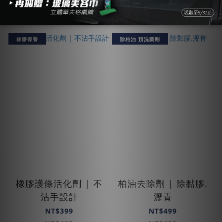
橡膠保養
除柏油 預洗藥劑
橡膠護條活化劑 | 不
柏油去除劑 | 除黏膠.
沾手設計
瀝青
NT$399
NT$499