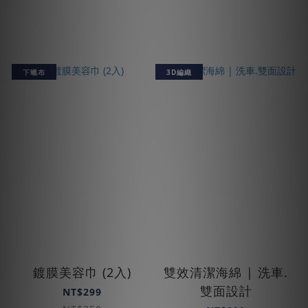
下蠟布
3D編織
鍍膜美容巾 (2入)
雙效清潔海綿 | 洗車.
雙面設計
NT$299