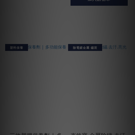
塑料保養
除電鍍金屬 鏽斑