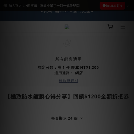
加入官方 LINE 客服 · 專業小幫手一對一解決疑問
2026車友推薦新車鍍膜１００% 成功的秘訣，全靠這組😎　 ( 查
加 LINE 好友
★限時 :滿$499 ➨超商免運★
看鍍膜攻略✔ )
2026車友推薦新車鍍膜１００% 成功的秘訣，全靠這組😎　 ( 查
看鍍膜攻略✔ )
所有顧客適用
指定分類：滿 1 件 即減 NT$1,200
適用通路：
網店
條款與細則
【極致防水鍍膜心得分享】回饋$1200全額折抵券
每頁顯示 24 個